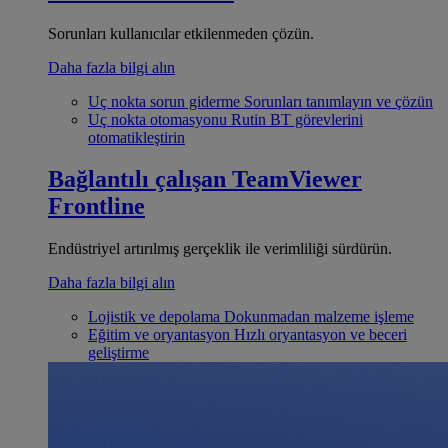
Sorunları kullanıcılar etkilenmeden çözün.
Daha fazla bilgi alın
Uç nokta sorun giderme
Sorunları tanımlayın ve çözün
Uç nokta otomasyonu
Rutin BT görevlerini
otomatikleştirin
Bağlantılı çalışan
TeamViewer
Frontline
Endüstriyel artırılmış gerçeklik ile verimliliği sürdürün.
Daha fazla bilgi alın
Lojistik ve depolama
Dokunmadan malzeme işleme
Eğitim ve oryantasyon
Hızlı oryantasyon ve beceri
geliştirme