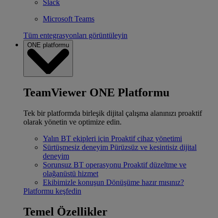
Slack
Microsoft Teams
Tüm entegrasyonları görüntüleyin
ONE platformu
TeamViewer ONE Platformu
Tek bir platformda birleşik dijital çalışma alanınızı proaktif
olarak yönetin ve optimize edin.
Yalın BT ekipleri için
Proaktif cihaz yönetimi
Sürtüşmesiz deneyim
Pürüzsüz ve kesintisiz dijital
deneyim
Sorunsuz BT operasyonu
Proaktif düzeltme ve
olağanüstü hizmet
Ekibimizle konuşun
Dönüşüme hazır mısınız?
Platformu keşfedin
Temel Özellikler