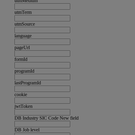
utmMedium
utmTerm
utmSource
language
pageUrl
formId
programId
lastProgramId
cookie
jwtToken
DB Industry SIC Code New field
DB Job level