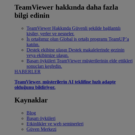
TeamViewer hakkında daha fazla
bilgi edinin
TeamViewer Hakkında
Güvenli şekilde bağlantılı
kişiler, yerler ve nesneler.
İş ortağımız olun
Global iş ortağı programı TeamUP’a
katılın.
Destek ekibine ulaşın
Destek makalelerinde gezinin
veya ekibimize ulaşın.
Başarı öyküleri
TeamViewer müşterilerinin elde ettikleri
sonuçları keşfedin.
HABERLER
TeamViewer, müşterilerin AI teklifine hızlı adapte
olduğunu bildiriyor.
Kaynaklar
Blog
Başarı öyküleri
Etkinlikler ve web seminerleri
Güven Merkezi