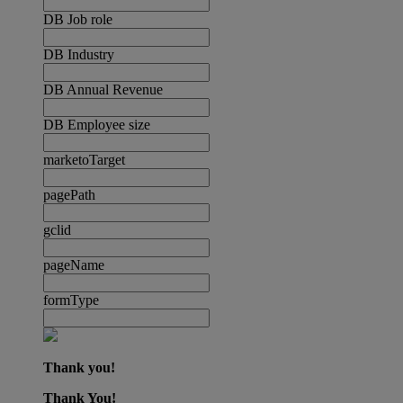
DB Job role
DB Industry
DB Annual Revenue
DB Employee size
marketoTarget
pagePath
gclid
pageName
formType
Thank you!
Thank You!