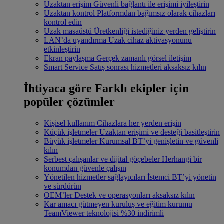
Uzaktan erişim
Güvenli bağlantı ile erişimi iyileştirin
Uzaktan kontrol
Platformdan bağımsız olarak cihazları
kontrol edin
Uzak masaüstü
Üretkenliği istediğiniz yerden geliştirin
LAN’da uyandırma
Uzak cihaz aktivasyonunu
etkinleştirin
Ekran paylaşma
Gerçek zamanlı görsel iletişim
Smart Service
Satış sonrası hizmetleri aksaksız kılın
İhtiyaca göre
Farklı ekipler için
popüler çözümler
Kişisel kullanım
Cihazlara her yerden erişin
Küçük işletmeler
Uzaktan erişimi ve desteği basitleştirin
Büyük işletmeler
Kurumsal BT’yi genişletin ve güvenli
kılın
Serbest çalışanlar ve dijital göçebeler
Herhangi bir
konumdan güvenle çalışın
Yönetilen hizmetler sağlayıcıları
İstemci BT’yi yönetin
ve sürdürün
OEM’ler
Destek ve operasyonları aksaksız kılın
Kar amacı gütmeyen kuruluş ve eğitim kurumu
TeamViewer teknolojisi %30 indirimli