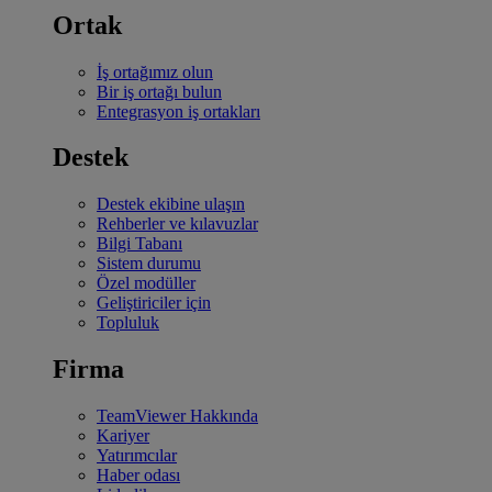
Ortak
İş ortağımız olun
Bir iş ortağı bulun
Entegrasyon iş ortakları
Destek
Destek ekibine ulaşın
Rehberler ve kılavuzlar
Bilgi Tabanı
Sistem durumu
Özel modüller
Geliştiriciler için
Topluluk
Firma
TeamViewer Hakkında
Kariyer
Yatırımcılar
Haber odası