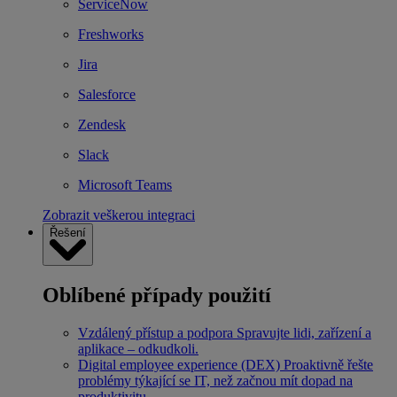
ServiceNow
Freshworks
Jira
Salesforce
Zendesk
Slack
Microsoft Teams
Zobrazit veškerou integraci
Řešení
Oblíbené případy použití
Vzdálený přístup a podpora
Spravujte lidi, zařízení a
aplikace – odkudkoli.
Digital employee experience (DEX)
Proaktivně řešte
problémy týkající se IT, než začnou mít dopad na
produktivitu.