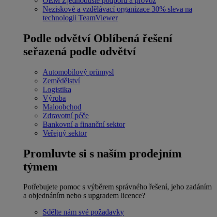
OEM
Zjednodušte podporu a provoz
Neziskové a vzdělávací organizace
30% sleva na
technologii TeamViewer
Podle odvětví
Oblíbená řešení
seřazená podle odvětví
Automobilový průmysl
Zemědělství
Logistika
Výroba
Maloobchod
Zdravotní péče
Bankovní a finanční sektor
Veřejný sektor
Promluvte si s naším prodejním
týmem
Potřebujete pomoc s výběrem správného řešení, jeho zadáním
a objednáním nebo s upgradem licence?
Sdělte nám své požadavky