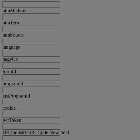
utmMedium
utmTerm
utmSource
language
pageUrl
formId
programId
lastProgramId
cookie
jwtToken
DB Industry SIC Code New field