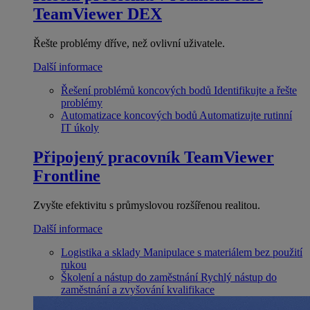
TeamViewer DEX
Řešte problémy dříve, než ovlivní uživatele.
Další informace
Řešení problémů koncových bodů
Identifikujte a řešte
problémy
Automatizace koncových bodů
Automatizujte rutinní
IT úkoly
Připojený pracovník
TeamViewer
Frontline
Zvyšte efektivitu s průmyslovou rozšířenou realitou.
Další informace
Logistika a sklady
Manipulace s materiálem bez použití
rukou
Školení a nástup do zaměstnání
Rychlý nástup do
zaměstnání a zvyšování kvalifikace