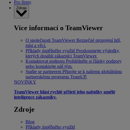
Pro firmy
Zdroje
Více informací o TeamViewer
O společnosti TeamViewer
Bezpečné propojení lidí,
míst a věcí.
Příklady úspěšného využití
Prozkoumejte výsledky,
kterých dosáhli zákazníci TeamViewer.
Kontaktovat podporu
Prohlédněte si články podpory
nebo kontaktujte náš tým.
Staňte se partnerem
Připojte se k našemu globálnímu
partnerskému programu TeamUP.
NOVINKY
TeamViewer hlásí rychlé přijetí jeho nabídky umělé
inteligence zákazníky.
Zdroje
Blog
Příklady úspěšného využití