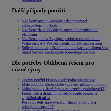
Další případy použití
Vzdálený přístup
Zlepšete přístup pomocí
zabezpečeného připojení
Vzdálené řízení
Ovládejte zařízení bez ohledu na
platformu
Vzdálená plocha
Zvyšujte produktivitu odkudkoli
Wake-on-LAN
Povolte vzdálenou aktivaci zařízení
Sdílení obrazovky
Vizuální komunikace v reálném čase
Smart Service
Zjednodušte poprodejní operace
Dle potřeby
Oblíbená řešení pro
různé týmy
Osobní použití
Přístup k zařízením odkudkoliv
Malé podniky
Zjednodušte vzdálený přístup a podporu
Velké podniky
Rozšiřujte a zabezpečte podnikové IT
Freelanceři a digitální nomádi
Pracujte bezpečně
z jakéhokoli místa
Poskytovatelé spravovaných služeb
Spravujte a
udržujte klientské IT