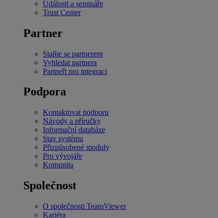
Události a semináře
Trust Center
Partner
Staňte se partnerem
Vyhledat partnera
Partneři pro integraci
Podpora
Kontaktovat podporu
Návody a příručky
Informační databáze
Stav systému
Přizpůsobené moduly
Pro vývojáře
Komunita
Společnost
O společnosti TeamViewer
Kariéra