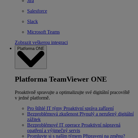
Jira
Salesforce
Slack
Microsoft Teams
Zobrazit veškerou integraci
Platforma ONE
Platforma TeamViewer ONE
Proaktivně spravujte a optimalizujte své digitální pracoviště
v jedné platformě.
Pro štíhlé IT týmy
Proaktivní správa zařízení
Bezproblémová zkušenost
Plynulý a nerušený digitální
zážitek
Bezproblémové IT operace
Proaktivní nápravná
opatření a výjimečný servis
Promluvte si s naším týmem
Připraveni na změnu?