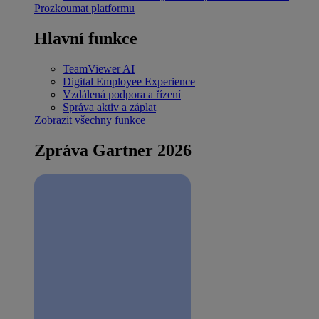
Prozkoumat platformu
Hlavní funkce
TeamViewer AI
Digital Employee Experience
Vzdálená podpora a řízení
Správa aktiv a záplat
Zobrazit všechny funkce
Zpráva Gartner 2026