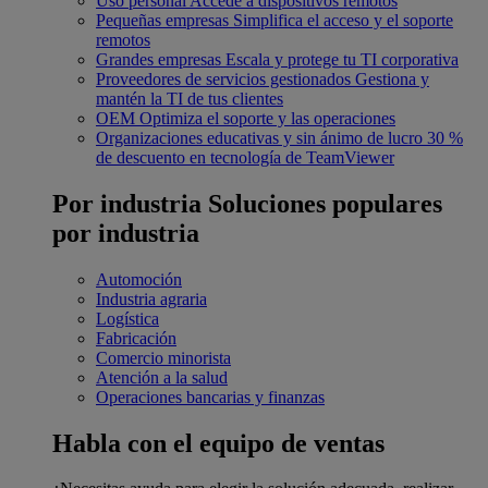
Uso personal
Accede a dispositivos remotos
Pequeñas empresas
Simplifica el acceso y el soporte
remotos
Grandes empresas
Escala y protege tu TI corporativa
Proveedores de servicios gestionados
Gestiona y
mantén la TI de tus clientes
OEM
Optimiza el soporte y las operaciones
Organizaciones educativas y sin ánimo de lucro
30 %
de descuento en tecnología de TeamViewer
Por industria
Soluciones populares
por industria
Automoción
Industria agraria
Logística
Fabricación
Comercio minorista
Atención a la salud
Operaciones bancarias y finanzas
Habla con el equipo de ventas