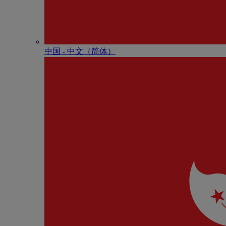
中国 - 中⽂（简体）