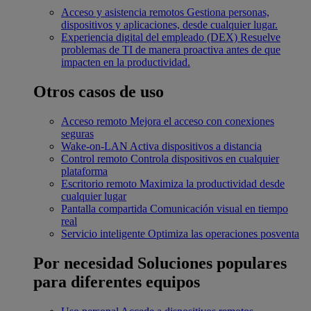
Acceso y asistencia remotos
Gestiona personas,
dispositivos y aplicaciones, desde cualquier lugar.
Experiencia digital del empleado (DEX)
Resuelve
problemas de TI de manera proactiva antes de que
impacten en la productividad.
Otros casos de uso
Acceso remoto
Mejora el acceso con conexiones
seguras
Wake-on-LAN
Activa dispositivos a distancia
Control remoto
Controla dispositivos en cualquier
plataforma
Escritorio remoto
Maximiza la productividad desde
cualquier lugar
Pantalla compartida
Comunicación visual en tiempo
real
Servicio inteligente
Optimiza las operaciones posventa
Por necesidad
Soluciones populares
para diferentes equipos