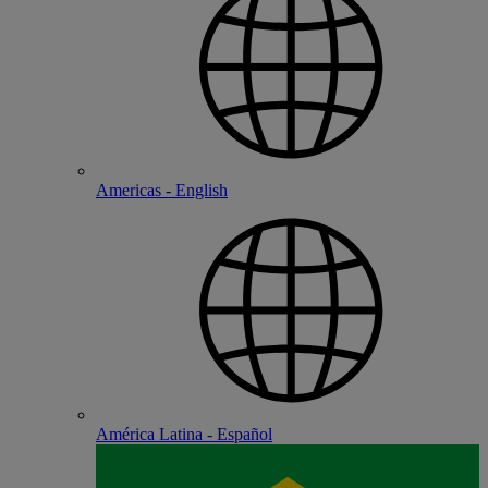
Americas - English
América Latina - Español