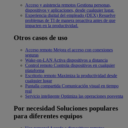
Acceso y asistencia remotos
Gestiona personas,
dispositivos y aplicaciones, desde cualquier lugar.
Experiencia digital del empleado (DEX)
Resuelve
problemas de TI de manera proactiva antes de que
impacten en la productividad.
Otros casos de uso
Acceso remoto
Mejora el acceso con conexiones
seguras
Wake-on-LAN
Activa dispositivos a distancia
Control remoto
Controla dispositivos en cualquier
plataforma
Escritorio remoto
Maximiza la productividad desde
cualquier lugar
Pantalla compartida
Comunicación visual en tiempo
real
Servicio inteligente
Optimiza las operaciones posventa
Por necesidad
Soluciones populares
para diferentes equipos