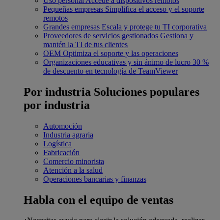
Uso personal
Accede a dispositivos remotos
Pequeñas empresas
Simplifica el acceso y el soporte
remotos
Grandes empresas
Escala y protege tu TI corporativa
Proveedores de servicios gestionados
Gestiona y
mantén la TI de tus clientes
OEM
Optimiza el soporte y las operaciones
Organizaciones educativas y sin ánimo de lucro
30 %
de descuento en tecnología de TeamViewer
Por industria
Soluciones populares
por industria
Automoción
Industria agraria
Logística
Fabricación
Comercio minorista
Atención a la salud
Operaciones bancarias y finanzas
Habla con el equipo de ventas