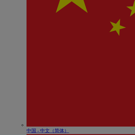
中国 - 中⽂（简体）