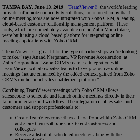
TAMPA BAY, June 13, 2019
–
TeamViewer®
, the world’s leading
provider of remote connectivity solutions, announced today that its
online meeting tools are now integrated with Zoho CRM, a leading
cloud-based customer relationship management platform. These
tools, which are immediately available on the Zoho Marketplace,
were built using a cloud-based platform for integrating online
meeting applications with Zoho CRM.
“TeamViewer is a great fit for the type of partnerships we’re looking
to make,” says Anand Nergunam, VP Revenue Acceleration, at
Zoho Corporation. “Zoho CRM’s seamless integration with
TeamViewer will allow sales teams to have productive online
meetings that are enhanced by the added context gained from Zoho
CRM’s multichannel sales enablement platform.”
Combining TeamViewer meetings with Zoho CRM allows
salespeople to schedule and launch online meetings directly in their
familiar interface and workflow. The integration enables sales and
customers and support professionals to:
Create TeamViewer meetings ad hoc from within Zoho CRM
and share them with one click to end customers and
colleagues
Receive a list of all scheduled meetings along with the