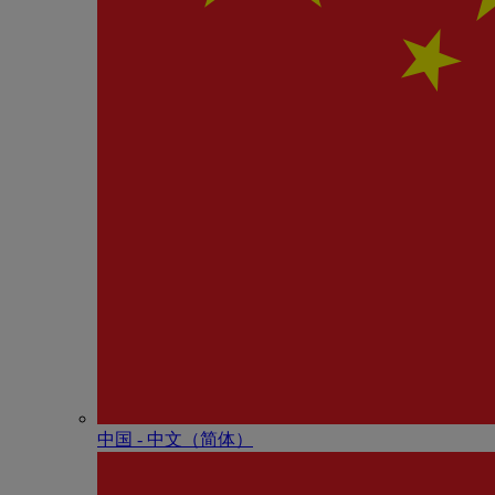
中国 - 中⽂（简体）