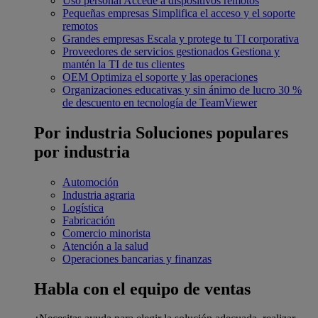
Uso personal
Accede a dispositivos remotos
Pequeñas empresas
Simplifica el acceso y el soporte
remotos
Grandes empresas
Escala y protege tu TI corporativa
Proveedores de servicios gestionados
Gestiona y
mantén la TI de tus clientes
OEM
Optimiza el soporte y las operaciones
Organizaciones educativas y sin ánimo de lucro
30 %
de descuento en tecnología de TeamViewer
Por industria
Soluciones populares
por industria
Automoción
Industria agraria
Logística
Fabricación
Comercio minorista
Atención a la salud
Operaciones bancarias y finanzas
Habla con el equipo de ventas