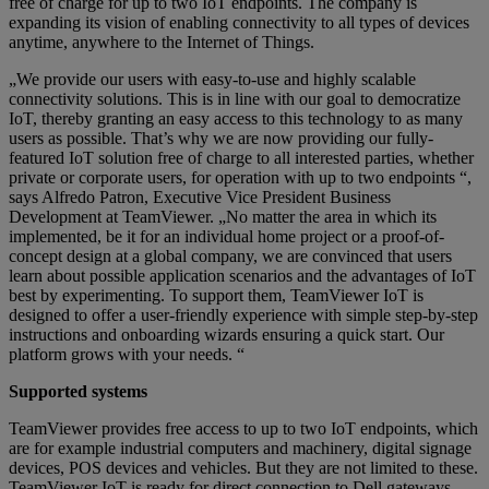
free of charge for up to two IoT endpoints. The company is
expanding its vision of enabling connectivity to all types of devices
anytime, anywhere to the Internet of Things.
„We provide our users with easy-to-use and highly scalable
connectivity solutions. This is in line with our goal to democratize
IoT, thereby granting an easy access to this technology to as many
users as possible. That’s why we are now providing our fully-
featured IoT solution free of charge to all interested parties, whether
private or corporate users, for operation with up to two endpoints “,
says Alfredo Patron, Executive Vice President Business
Development at TeamViewer. „No matter the area in which its
implemented, be it for an individual home project or a proof-of-
concept design at a global company, we are convinced that users
learn about possible application scenarios and the advantages of IoT
best by experimenting. To support them, TeamViewer IoT is
designed to offer a user-friendly experience with simple step-by-step
instructions and onboarding wizards ensuring a quick start. Our
platform grows with your needs. “
Supported systems
TeamViewer provides free access to up to two IoT endpoints, which
are for example industrial computers and machinery, digital signage
devices, POS devices and vehicles. But they are not limited to these.
TeamViewer IoT is ready for direct connection to Dell gateways,