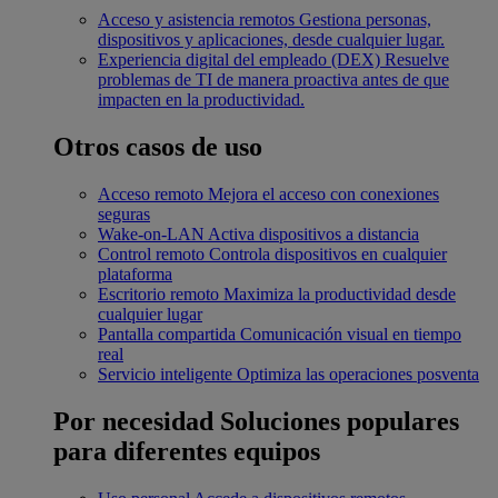
Acceso y asistencia remotos
Gestiona personas,
dispositivos y aplicaciones, desde cualquier lugar.
Experiencia digital del empleado (DEX)
Resuelve
problemas de TI de manera proactiva antes de que
impacten en la productividad.
Otros casos de uso
Acceso remoto
Mejora el acceso con conexiones
seguras
Wake-on-LAN
Activa dispositivos a distancia
Control remoto
Controla dispositivos en cualquier
plataforma
Escritorio remoto
Maximiza la productividad desde
cualquier lugar
Pantalla compartida
Comunicación visual en tiempo
real
Servicio inteligente
Optimiza las operaciones posventa
Por necesidad
Soluciones populares
para diferentes equipos