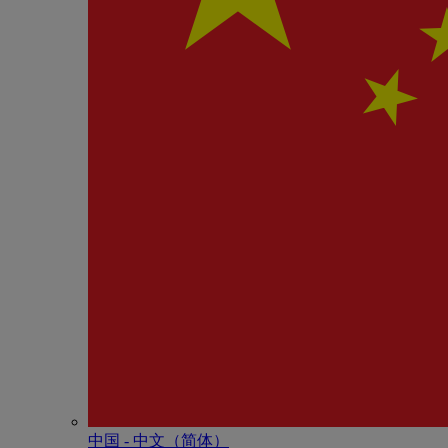
中国 - 中⽂（简体）