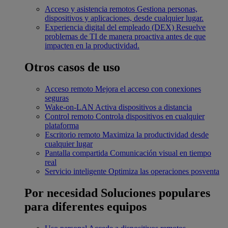
Acceso y asistencia remotos
Gestiona personas,
dispositivos y aplicaciones, desde cualquier lugar.
Experiencia digital del empleado (DEX)
Resuelve
problemas de TI de manera proactiva antes de que
impacten en la productividad.
Otros casos de uso
Acceso remoto
Mejora el acceso con conexiones
seguras
Wake-on-LAN
Activa dispositivos a distancia
Control remoto
Controla dispositivos en cualquier
plataforma
Escritorio remoto
Maximiza la productividad desde
cualquier lugar
Pantalla compartida
Comunicación visual en tiempo
real
Servicio inteligente
Optimiza las operaciones posventa
Por necesidad
Soluciones populares
para diferentes equipos