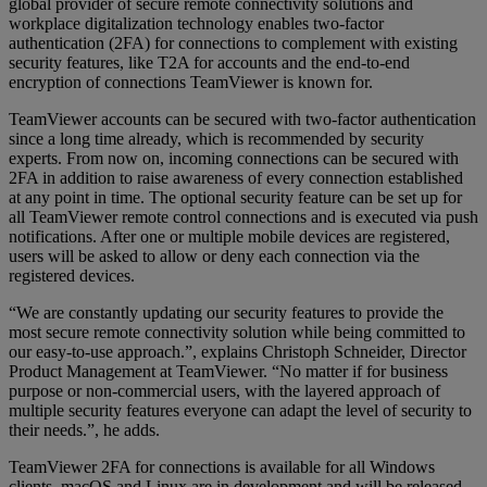
global provider of secure remote connectivity solutions and
workplace digitalization technology enables two-factor
authentication (2FA) for connections to complement with existing
security features, like T2A for accounts and the end-to-end
encryption of connections TeamViewer is known for.
TeamViewer accounts can be secured with two-factor authentication
since a long time already, which is recommended by security
experts. From now on, incoming connections can be secured with
2FA in addition to raise awareness of every connection established
at any point in time. The optional security feature can be set up for
all TeamViewer remote control connections and is executed via push
notifications. After one or multiple mobile devices are registered,
users will be asked to allow or deny each connection via the
registered devices.
“We are constantly updating our security features to provide the
most secure remote connectivity solution while being committed to
our easy-to-use approach.”, explains Christoph Schneider, Director
Product Management at TeamViewer. “No matter if for business
purpose or non-commercial users, with the layered approach of
multiple security features everyone can adapt the level of security to
their needs.”, he adds.
TeamViewer 2FA for connections is available for all Windows
clients. macOS and Linux are in development and will be released