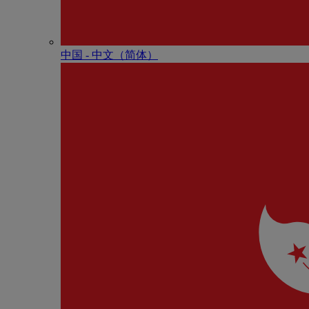
中国 - 中⽂（简体）