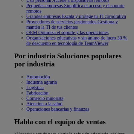
Uso personal
Accede a dispositivos remotos
Pequeñas empresas
Simplifica el acceso y el soporte
remotos
Grandes empresas
Escala y protege tu TI corporativa
Proveedores de servicios gestionados
Gestiona y
mantén la TI de tus clientes
OEM
Optimiza el soporte y las operaciones
Organizaciones educativas y sin ánimo de lucro
30 %
de descuento en tecnología de TeamViewer
Por industria
Soluciones populares
por industria
Automoción
Industria agraria
Logística
Fabricación
Comercio minorista
Atención a la salud
Operaciones bancarias y finanzas
Habla con el equipo de ventas