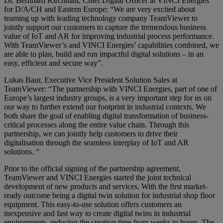
Dr. Bernhard Kirchmair, Chief Digital Officer at VINCI Energies
for D/A/CH and Eastern Europe: “We are very excited about
teaming up with leading technology company TeamViewer to
jointly support our customers to capture the tremendous business
value of IoT and AR for improving industrial process performance.
With TeamViewer’s and VINCI Energies’ capabilities combined, we
are able to plan, build and run impactful digital solutions – in an
easy, efficient and secure way”.
Lukas Baur, Executive Vice President Solution Sales at
TeamViewer: “The partnership with VINCI Energies, part of one of
Europe’s largest industry groups, is a very important step for us on
our way to further extend our footprint in industrial contexts. We
both share the goal of enabling digital transformation of business-
critical processes along the entire value chain. Through this
partnership, we can jointly help customers to drive their
digitalisation through the seamless interplay of IoT and AR
solutions. “
Prior to the official signing of the partnership agreement,
TeamViewer and VINCI Energies started the joint technical
development of new products and services. With the first market-
ready outcome being a digital twin solution for industrial shop floor
equipment. This easy-to-use solution offers customers an
inexpensive and fast way to create digital twins in industrial
environments, reducing the creation time from weeks to hours. The