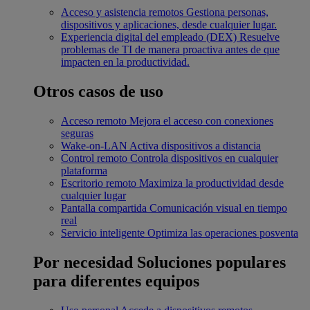
Acceso y asistencia remotos
Gestiona personas,
dispositivos y aplicaciones, desde cualquier lugar.
Experiencia digital del empleado (DEX)
Resuelve
problemas de TI de manera proactiva antes de que
impacten en la productividad.
Otros casos de uso
Acceso remoto
Mejora el acceso con conexiones
seguras
Wake-on-LAN
Activa dispositivos a distancia
Control remoto
Controla dispositivos en cualquier
plataforma
Escritorio remoto
Maximiza la productividad desde
cualquier lugar
Pantalla compartida
Comunicación visual en tiempo
real
Servicio inteligente
Optimiza las operaciones posventa
Por necesidad
Soluciones populares
para diferentes equipos