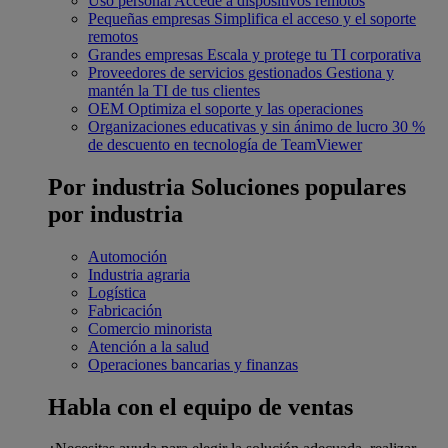
Uso personal
Accede a dispositivos remotos
Pequeñas empresas
Simplifica el acceso y el soporte
remotos
Grandes empresas
Escala y protege tu TI corporativa
Proveedores de servicios gestionados
Gestiona y
mantén la TI de tus clientes
OEM
Optimiza el soporte y las operaciones
Organizaciones educativas y sin ánimo de lucro
30 %
de descuento en tecnología de TeamViewer
Por industria
Soluciones populares
por industria
Automoción
Industria agraria
Logística
Fabricación
Comercio minorista
Atención a la salud
Operaciones bancarias y finanzas
Habla con el equipo de ventas