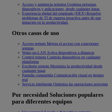
Acceso y asistencia remotos
Gestiona personas,
dispositivos y aplicaciones, desde cualquier lugar.
Experiencia digital del empleado (DEX)
Resuelve
problemas de TI de manera proactiva antes de que
impacten en la productividad.
Otros casos de uso
Acceso remoto
Mejora el acceso con conexiones
seguras
Wake-on-LAN
Activa dispositivos a distancia
Control remoto
Controla dispositivos en cualquier
plataforma
Escritorio remoto
Maximiza la productividad desde
cualquier lugar
Pantalla compartida
Comunicación visual en tiempo
real
Servicio inteligente
Optimiza las operaciones posventa
Por necesidad
Soluciones populares
para diferentes equipos