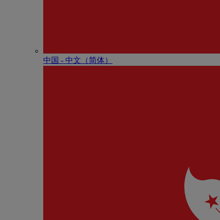
中国 - 中⽂（简体）