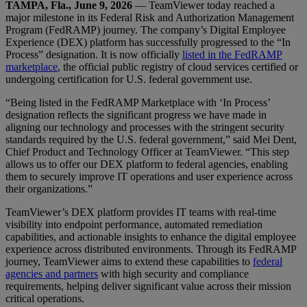
TAMPA, Fla., June 9, 2026
— TeamViewer today reached a
major milestone in its Federal Risk and Authorization Management
Program (FedRAMP) journey. The company’s Digital Employee
Experience (DEX) platform has successfully progressed to the “In
Process” designation. It is now officially
listed in the FedRAMP
marketplace
, the official public registry of cloud services certified or
undergoing certification for U.S. federal government use.
“Being listed in the FedRAMP Marketplace with ‘In Process’
designation reflects the significant progress we have made in
aligning our technology and processes with the stringent security
standards required by the U.S. federal government,” said Mei Dent,
Chief Product and Technology Officer at TeamViewer. “This step
allows us to offer our DEX platform to federal agencies, enabling
them to securely improve IT operations and user experience across
their organizations.”
TeamViewer’s DEX platform provides IT teams with real-time
visibility into endpoint performance, automated remediation
capabilities, and actionable insights to enhance the digital employee
experience across distributed environments. Through its FedRAMP
journey, TeamViewer aims to extend these capabilities to
federal
agencies and partners
with high security and compliance
requirements, helping deliver significant value across their mission
critical operations.