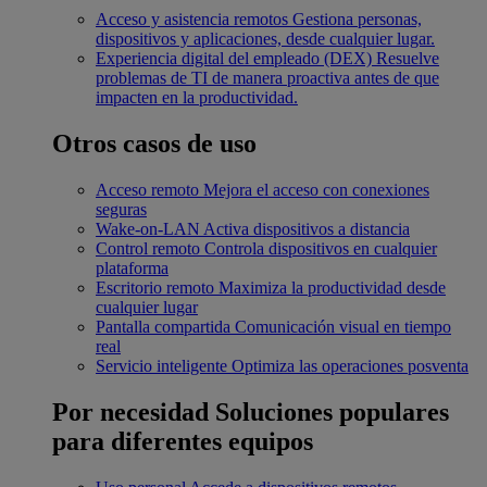
Acceso y asistencia remotos
Gestiona personas,
dispositivos y aplicaciones, desde cualquier lugar.
Experiencia digital del empleado (DEX)
Resuelve
problemas de TI de manera proactiva antes de que
impacten en la productividad.
Otros casos de uso
Acceso remoto
Mejora el acceso con conexiones
seguras
Wake-on-LAN
Activa dispositivos a distancia
Control remoto
Controla dispositivos en cualquier
plataforma
Escritorio remoto
Maximiza la productividad desde
cualquier lugar
Pantalla compartida
Comunicación visual en tiempo
real
Servicio inteligente
Optimiza las operaciones posventa
Por necesidad
Soluciones populares
para diferentes equipos