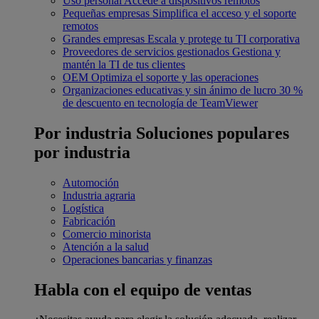
Uso personal
Accede a dispositivos remotos
Pequeñas empresas
Simplifica el acceso y el soporte
remotos
Grandes empresas
Escala y protege tu TI corporativa
Proveedores de servicios gestionados
Gestiona y
mantén la TI de tus clientes
OEM
Optimiza el soporte y las operaciones
Organizaciones educativas y sin ánimo de lucro
30 %
de descuento en tecnología de TeamViewer
Por industria
Soluciones populares
por industria
Automoción
Industria agraria
Logística
Fabricación
Comercio minorista
Atención a la salud
Operaciones bancarias y finanzas
Habla con el equipo de ventas