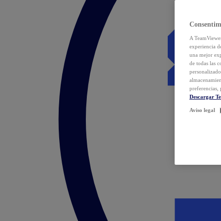
Consentim
A TeamViewer 
experiencia d
una mejor exp
de todas las 
personalizado
almacenamien
preferencias, 
Descargar T
Aviso legal