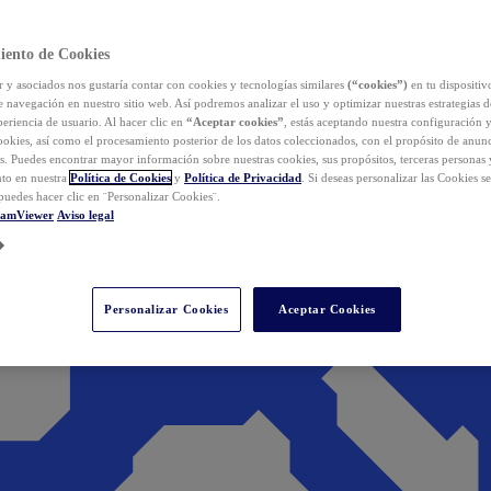
iento de Cookies
y asociados nos gustaría contar con cookies y tecnologías similares
(“cookies”)
en tu dispositiv
e navegación en nuestro sitio web. Así podremos analizar el uso y optimizar nuestras estrategias 
eriencia de usuario. Al hacer clic en
“Aceptar cookies”
, estás aceptando nuestra configuración 
cookies, así como el procesamiento posterior de los datos coleccionados, con el propósito de anun
s. Puedes encontrar mayor información sobre nuestras cookies, sus propósitos, terceras personas 
to en nuestra
Política de Cookies
y
Política de Privacidad
. Si deseas personalizar las Cookies s
puedes hacer clic en ¨Personalizar Cookies¨.
eamViewer
Aviso legal
Personalizar Cookies
Aceptar Cookies