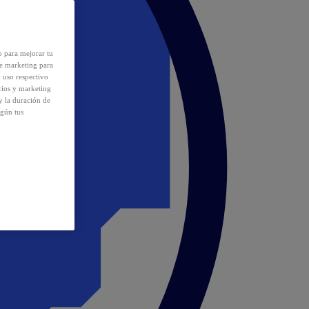
o para mejorar tu
de marketing para
y uso respectivo
cios y marketing
y la duración de
egún tus