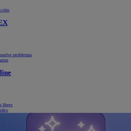
cción
EX
resuelve problemas
arias
line
 libres
giles