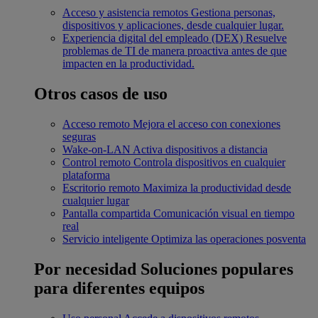
Acceso y asistencia remotos
Gestiona personas,
dispositivos y aplicaciones, desde cualquier lugar.
Experiencia digital del empleado (DEX)
Resuelve
problemas de TI de manera proactiva antes de que
impacten en la productividad.
Otros casos de uso
Acceso remoto
Mejora el acceso con conexiones
seguras
Wake-on-LAN
Activa dispositivos a distancia
Control remoto
Controla dispositivos en cualquier
plataforma
Escritorio remoto
Maximiza la productividad desde
cualquier lugar
Pantalla compartida
Comunicación visual en tiempo
real
Servicio inteligente
Optimiza las operaciones posventa
Por necesidad
Soluciones populares
para diferentes equipos