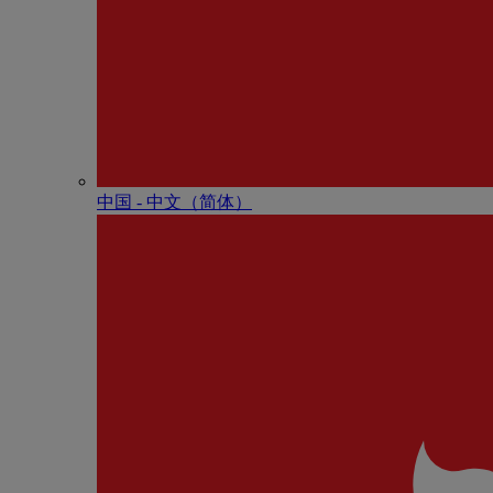
中国 - 中⽂（简体）