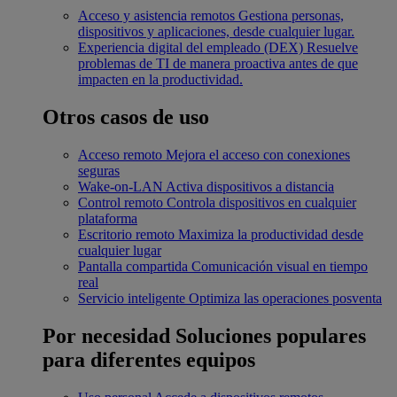
Acceso y asistencia remotos
Gestiona personas,
dispositivos y aplicaciones, desde cualquier lugar.
Experiencia digital del empleado (DEX)
Resuelve
problemas de TI de manera proactiva antes de que
impacten en la productividad.
Otros casos de uso
Acceso remoto
Mejora el acceso con conexiones
seguras
Wake-on-LAN
Activa dispositivos a distancia
Control remoto
Controla dispositivos en cualquier
plataforma
Escritorio remoto
Maximiza la productividad desde
cualquier lugar
Pantalla compartida
Comunicación visual en tiempo
real
Servicio inteligente
Optimiza las operaciones posventa
Por necesidad
Soluciones populares
para diferentes equipos