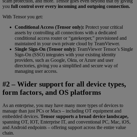
scam protection, and more. Tensor goes even beyond that by giving
you
full control over every incoming and outgoing connection.
With Tensor you get:
Conditional Access (Tensor only):
Protect your critical
assets by controlling all connections with a dedicated
conditional access router or “gatekeeper,” provisioned and
maintained in your own private cloud by TeamViewer.
Single Sign-On (Tensor only):
TeamViewer Tensor’s Single
Sign-On (SSO) integrates with your existing identity
providers, such as Google, Okta, or Azure and user
directories, giving you a simplified and secure way of
managing user access.
#2 – Wider support for all device types,
form factors, and OS platforms
As an enterprise, you may have many more types of devices to
manage than just PCs or Macs – including OT equipment and
embedded devices.
Tensor supports a broad device landscape,
spanning OT, IOT, Enterprise IT, and conventional PC, Mac, iOS,
and Android endpoints – offering support across the entire value
chain.