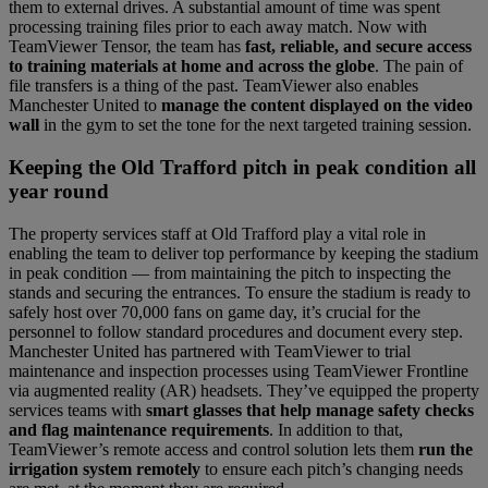
them to external drives. A substantial amount of time was spent
processing training files prior to each away match. Now with
TeamViewer Tensor, the team has
fast, reliable, and secure access
to training materials at home and across the globe
. The pain of
file transfers is a thing of the past. TeamViewer also enables
Manchester United to
manage the content displayed on the video
wall
in the gym to set the tone for the next targeted training session.
Keeping the Old Trafford pitch in peak condition all
year round
The property services staff at Old Trafford play a vital role in
enabling the team to deliver top performance by keeping the stadium
in peak condition — from maintaining the pitch to inspecting the
stands and securing the entrances. To ensure the stadium is ready to
safely host over 70,000 fans on game day, it’s crucial for the
personnel to follow standard procedures and document every step.
Manchester United has partnered with TeamViewer to trial
maintenance and inspection processes using TeamViewer Frontline
via augmented reality (AR) headsets. They’ve equipped the property
services teams with
smart glasses that help manage safety checks
and flag maintenance requirements
. In addition to that,
TeamViewer’s remote access and control solution lets them
run the
irrigation system remotely
to ensure each pitch’s changing needs