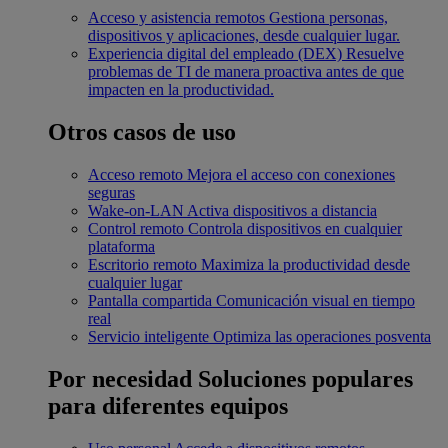
Acceso y asistencia remotos
Gestiona personas,
dispositivos y aplicaciones, desde cualquier lugar.
Experiencia digital del empleado (DEX)
Resuelve
problemas de TI de manera proactiva antes de que
impacten en la productividad.
Otros casos de uso
Acceso remoto
Mejora el acceso con conexiones
seguras
Wake-on-LAN
Activa dispositivos a distancia
Control remoto
Controla dispositivos en cualquier
plataforma
Escritorio remoto
Maximiza la productividad desde
cualquier lugar
Pantalla compartida
Comunicación visual en tiempo
real
Servicio inteligente
Optimiza las operaciones posventa
Por necesidad
Soluciones populares
para diferentes equipos