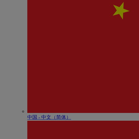
中国 - 中⽂（简体）