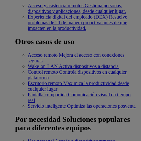
Acceso y asistencia remotos
Gestiona personas,
dispositivos y aplicaciones, desde cualquier lugar.
Experiencia digital del empleado (DEX)
Resuelve
problemas de TI de manera proactiva antes de que
impacten en la productividad.
Otros casos de uso
Acceso remoto
Mejora el acceso con conexiones
seguras
Wake-on-LAN
Activa dispositivos a distancia
Control remoto
Controla dispositivos en cualquier
plataforma
Escritorio remoto
Maximiza la productividad desde
cualquier lugar
Pantalla compartida
Comunicación visual en tiempo
real
Servicio inteligente
Optimiza las operaciones posventa
Por necesidad
Soluciones populares
para diferentes equipos