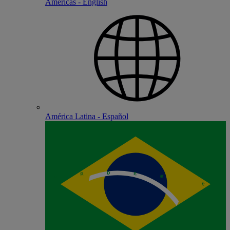
Americas - English
América Latina - Español