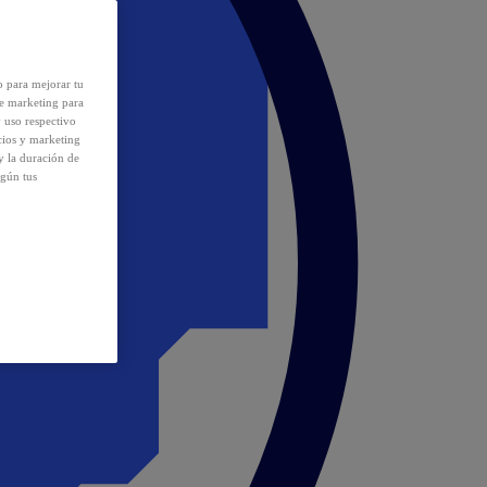
o para mejorar tu
de marketing para
y uso respectivo
cios y marketing
y la duración de
egún tus