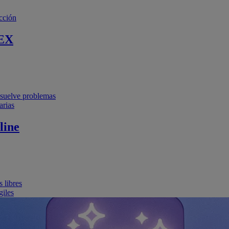
cción
EX
resuelve problemas
arias
line
 libres
giles