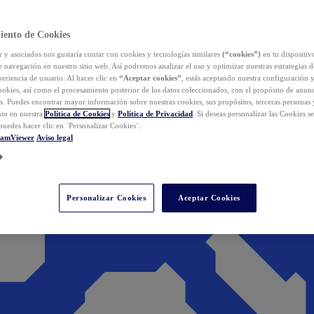
iento de Cookies
y asociados nos gustaría contar con cookies y tecnologías similares
(“cookies”)
en tu dispositiv
e navegación en nuestro sitio web. Así podremos analizar el uso y optimizar nuestras estrategias 
eriencia de usuario. Al hacer clic en
“Aceptar cookies”
, estás aceptando nuestra configuración 
cookies, así como el procesamiento posterior de los datos coleccionados, con el propósito de anun
s. Puedes encontrar mayor información sobre nuestras cookies, sus propósitos, terceras personas 
to en nuestra
Política de Cookies
y
Política de Privacidad
. Si deseas personalizar las Cookies s
puedes hacer clic en ¨Personalizar Cookies¨.
eamViewer
Aviso legal
Personalizar Cookies
Aceptar Cookies