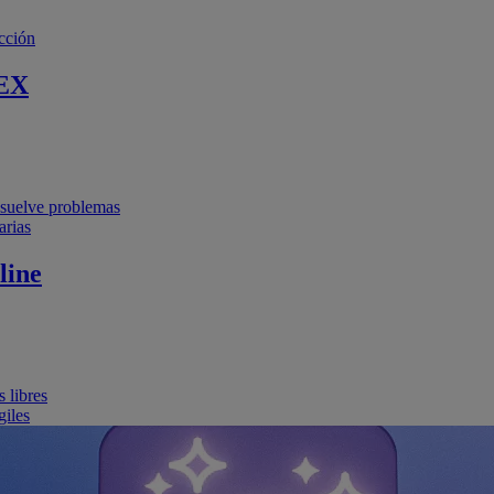
cción
EX
resuelve problemas
arias
line
 libres
giles