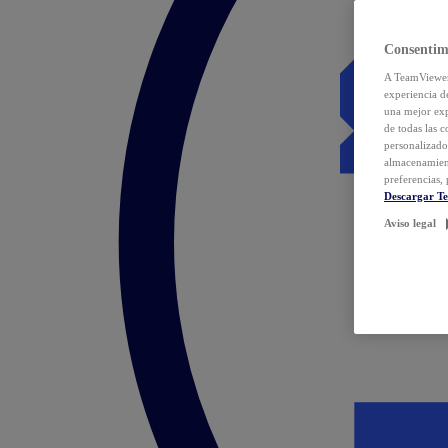
Consentim
A TeamViewer 
experiencia d
una mejor exp
de todas las 
personalizado
almacenamien
preferencias, 
Descargar T
Aviso legal