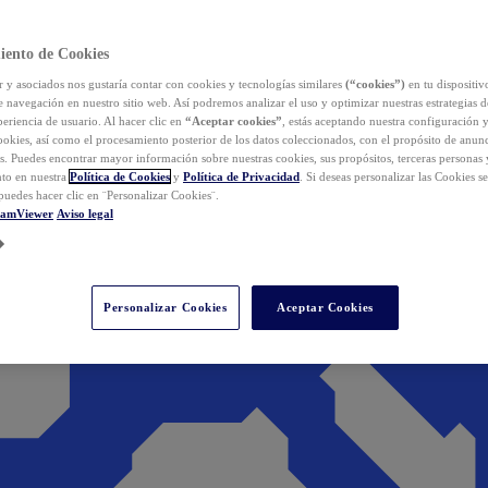
iento de Cookies
y asociados nos gustaría contar con cookies y tecnologías similares
(“cookies”)
en tu dispositiv
e navegación en nuestro sitio web. Así podremos analizar el uso y optimizar nuestras estrategias 
eriencia de usuario. Al hacer clic en
“Aceptar cookies”
, estás aceptando nuestra configuración 
cookies, así como el procesamiento posterior de los datos coleccionados, con el propósito de anun
s. Puedes encontrar mayor información sobre nuestras cookies, sus propósitos, terceras personas 
to en nuestra
Política de Cookies
y
Política de Privacidad
. Si deseas personalizar las Cookies s
puedes hacer clic en ¨Personalizar Cookies¨.
eamViewer
Aviso legal
Personalizar Cookies
Aceptar Cookies