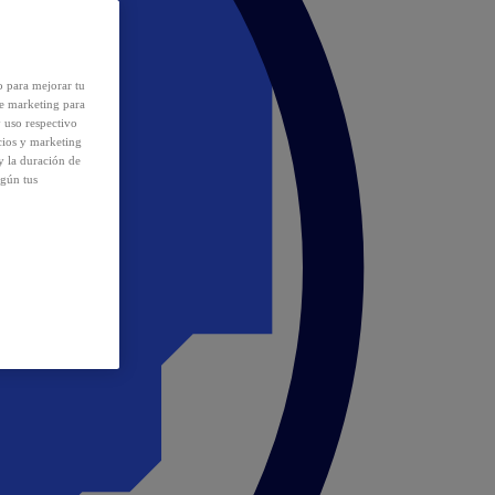
o para mejorar tu
de marketing para
y uso respectivo
cios y marketing
y la duración de
egún tus