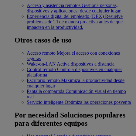
Acceso y asistencia remotos
Gestiona personas,
dispositivos y aplicaciones, desde cualquier lugar.
Experiencia digital del empleado (DEX)
Resuelve
problemas de TI de manera proactiva antes de que
impacten en la productividad.
Otros casos de uso
Acceso remoto
Mejora el acceso con conexiones
seguras
Wake-on-LAN
Activa dispositivos a distancia
Control remoto
Controla dispositivos en cualquier
plataforma
Escritorio remoto
Maximiza la productividad desde
cualquier lugar
Pantalla compartida
Comunicación visual en tiempo
real
Servicio inteligente
Optimiza las operaciones posventa
Por necesidad
Soluciones populares
para diferentes equipos