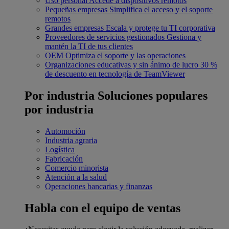
Uso personal
Accede a dispositivos remotos
Pequeñas empresas
Simplifica el acceso y el soporte
remotos
Grandes empresas
Escala y protege tu TI corporativa
Proveedores de servicios gestionados
Gestiona y
mantén la TI de tus clientes
OEM
Optimiza el soporte y las operaciones
Organizaciones educativas y sin ánimo de lucro
30 %
de descuento en tecnología de TeamViewer
Por industria
Soluciones populares
por industria
Automoción
Industria agraria
Logística
Fabricación
Comercio minorista
Atención a la salud
Operaciones bancarias y finanzas
Habla con el equipo de ventas