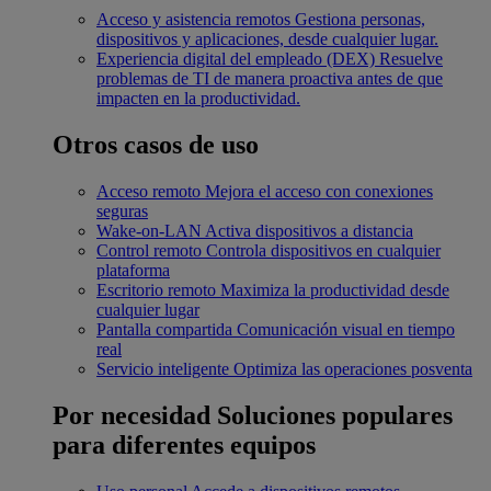
Acceso y asistencia remotos
Gestiona personas,
dispositivos y aplicaciones, desde cualquier lugar.
Experiencia digital del empleado (DEX)
Resuelve
problemas de TI de manera proactiva antes de que
impacten en la productividad.
Otros casos de uso
Acceso remoto
Mejora el acceso con conexiones
seguras
Wake-on-LAN
Activa dispositivos a distancia
Control remoto
Controla dispositivos en cualquier
plataforma
Escritorio remoto
Maximiza la productividad desde
cualquier lugar
Pantalla compartida
Comunicación visual en tiempo
real
Servicio inteligente
Optimiza las operaciones posventa
Por necesidad
Soluciones populares
para diferentes equipos