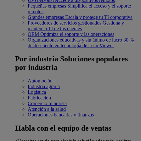
Uso personal
Accede a dispositivos remotos
Pequeñas empresas
Simplifica el acceso y el soporte
remotos
Grandes empresas
Escala y protege tu TI corporativa
Proveedores de servicios gestionados
Gestiona y
mantén la TI de tus clientes
OEM
Optimiza el soporte y las operaciones
Organizaciones educativas y sin ánimo de lucro
30 %
de descuento en tecnología de TeamViewer
Por industria
Soluciones populares
por industria
Automoción
Industria agraria
Logística
Fabricación
Comercio minorista
Atención a la salud
Operaciones bancarias y finanzas
Habla con el equipo de ventas