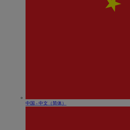
中国 - 中⽂（简体）