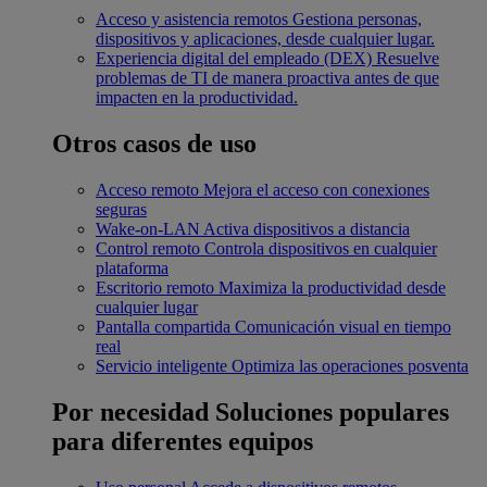
Acceso y asistencia remotos
Gestiona personas,
dispositivos y aplicaciones, desde cualquier lugar.
Experiencia digital del empleado (DEX)
Resuelve
problemas de TI de manera proactiva antes de que
impacten en la productividad.
Otros casos de uso
Acceso remoto
Mejora el acceso con conexiones
seguras
Wake-on-LAN
Activa dispositivos a distancia
Control remoto
Controla dispositivos en cualquier
plataforma
Escritorio remoto
Maximiza la productividad desde
cualquier lugar
Pantalla compartida
Comunicación visual en tiempo
real
Servicio inteligente
Optimiza las operaciones posventa
Por necesidad
Soluciones populares
para diferentes equipos