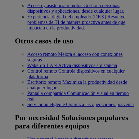
Acceso y asistencia remotos
Gestiona personas,
dispositivos y aplicaciones, desde cualquier lugar.
Experiencia digital del empleado (DEX)
Resuelve
problemas de TI de manera proactiva antes de que
impacten en la productividad.
Otros casos de uso
Acceso remoto
Mejora el acceso con conexiones
seguras
Wake-on-LAN
Activa dispositivos a distancia
Control remoto
Controla dispositivos en cualquier
plataforma
Escritorio remoto
Maximiza la productividad desde
cualquier lugar
Pantalla compartida
Comunicación visual en tiempo
real
Servicio inteligente
Optimiza las operaciones posventa
Por necesidad
Soluciones populares
para diferentes equipos