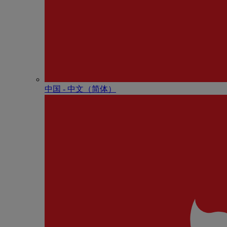
中国 - 中⽂（简体）