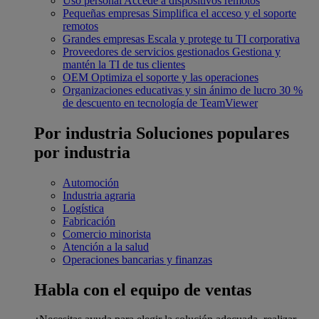
Uso personal
Accede a dispositivos remotos
Pequeñas empresas
Simplifica el acceso y el soporte
remotos
Grandes empresas
Escala y protege tu TI corporativa
Proveedores de servicios gestionados
Gestiona y
mantén la TI de tus clientes
OEM
Optimiza el soporte y las operaciones
Organizaciones educativas y sin ánimo de lucro
30 %
de descuento en tecnología de TeamViewer
Por industria
Soluciones populares
por industria
Automoción
Industria agraria
Logística
Fabricación
Comercio minorista
Atención a la salud
Operaciones bancarias y finanzas
Habla con el equipo de ventas