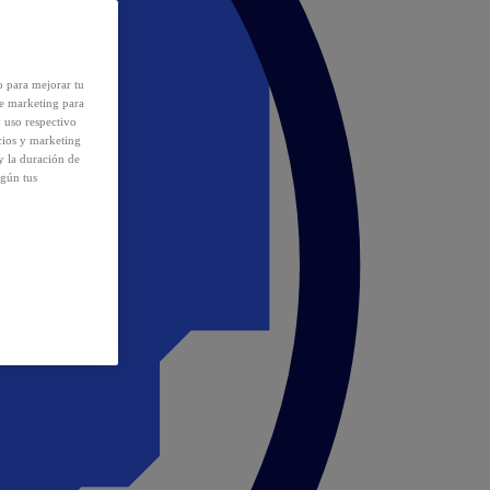
o para mejorar tu
de marketing para
y uso respectivo
cios y marketing
y la duración de
egún tus