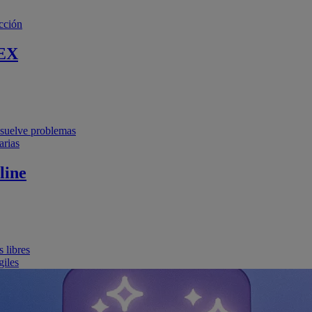
cción
EX
resuelve problemas
arias
line
 libres
giles