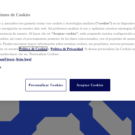
iento de Cookies
y asociados nos gustaría contar con cookies y tecnologías similares
(“cookies”)
en tu dispositiv
e navegación en nuestro sitio web. Así podremos analizar el uso y optimizar nuestras estrategias 
eriencia de usuario. Al hacer clic en
“Aceptar cookies”
, estás aceptando nuestra configuración 
cookies, así como el procesamiento posterior de los datos coleccionados, con el propósito de anun
s. Puedes encontrar mayor información sobre nuestras cookies, sus propósitos, terceras personas 
to en nuestra
Política de Cookies
y
Política de Privacidad
. Si deseas personalizar las Cookies s
puedes hacer clic en ¨Personalizar Cookies¨.
eamViewer
Aviso legal
Personalizar Cookies
Aceptar Cookies