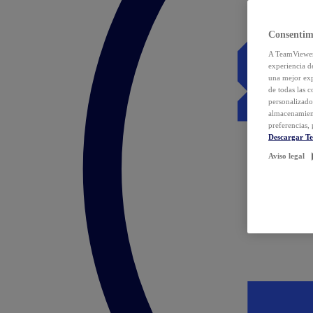
Consentim
A TeamViewer 
experiencia d
una mejor exp
de todas las 
personalizado
almacenamien
preferencias, 
Descargar T
Aviso legal