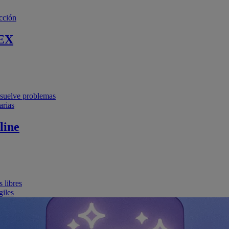
cción
EX
resuelve problemas
arias
line
 libres
giles