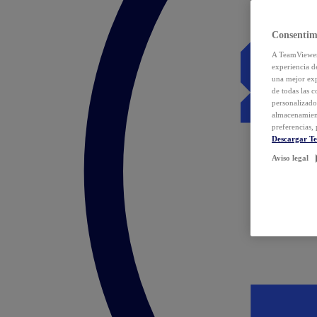
Consentim
A TeamViewer 
experiencia d
una mejor exp
de todas las 
personalizado
almacenamien
preferencias, 
Descargar T
Aviso legal