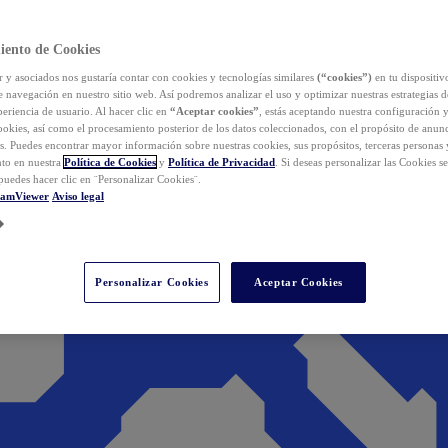
iento de Cookies
y asociados nos gustaría contar con cookies y tecnologías similares
(“cookies”)
en tu dispositiv
e navegación en nuestro sitio web. Así podremos analizar el uso y optimizar nuestras estrategias 
eriencia de usuario. Al hacer clic en
“Aceptar cookies”
, estás aceptando nuestra configuración 
cookies, así como el procesamiento posterior de los datos coleccionados, con el propósito de anun
s. Puedes encontrar mayor información sobre nuestras cookies, sus propósitos, terceras personas 
to en nuestra
Política de Cookies
y
Política de Privacidad
. Si deseas personalizar las Cookies s
puedes hacer clic en ¨Personalizar Cookies¨.
eamViewer
Aviso legal
Personalizar Cookies
Aceptar Cookies