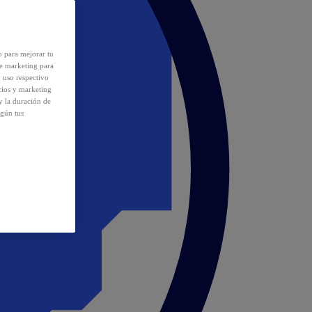
o para mejorar tu
de marketing para
y uso respectivo
cios y marketing
y la duración de
egún tus