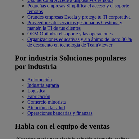
Uso personal
Accede a dispositivos remotos
Pequeñas empresas
Simplifica el acceso y el soporte
remotos
Grandes empresas
Escala y protege tu TI corporativa
Proveedores de servicios gestionados
Gestiona y
mantén la TI de tus clientes
OEM
Optimiza el soporte y las operaciones
Organizaciones educativas y sin ánimo de lucro
30 %
de descuento en tecnología de TeamViewer
Por industria
Soluciones populares
por industria
Automoción
Industria agraria
Logística
Fabricación
Comercio minorista
Atención a la salud
Operaciones bancarias y finanzas
Habla con el equipo de ventas