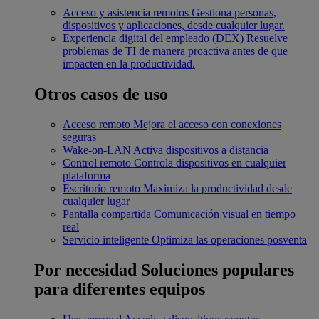
Acceso y asistencia remotos
Gestiona personas,
dispositivos y aplicaciones, desde cualquier lugar.
Experiencia digital del empleado (DEX)
Resuelve
problemas de TI de manera proactiva antes de que
impacten en la productividad.
Otros casos de uso
Acceso remoto
Mejora el acceso con conexiones
seguras
Wake-on-LAN
Activa dispositivos a distancia
Control remoto
Controla dispositivos en cualquier
plataforma
Escritorio remoto
Maximiza la productividad desde
cualquier lugar
Pantalla compartida
Comunicación visual en tiempo
real
Servicio inteligente
Optimiza las operaciones posventa
Por necesidad
Soluciones populares
para diferentes equipos