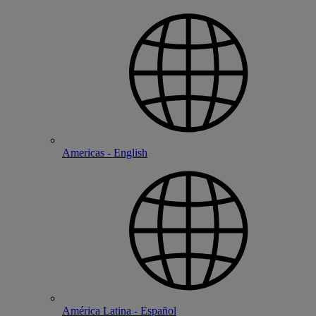
Americas - English
América Latina - Español