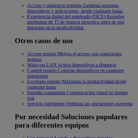
Acceso y asistencia remotos
Gestiona personas,
dispositivos y aplicaciones, desde cualquier lugar.
Experiencia digital del empleado (DEX)
Resuelve
problemas de TI de manera proactiva antes de que
impacten en la productividad.
Otros casos de uso
Acceso remoto
Mejora el acceso con conexiones
seguras
Wake-on-LAN
Activa dispositivos a distancia
Control remoto
Controla dispositivos en cualquier
plataforma
Escritorio remoto
Maximiza la productividad desde
cualquier lugar
Pantalla compartida
Comunicación visual en tiempo
real
Servicio inteligente
Optimiza las operaciones posventa
Por necesidad
Soluciones populares
para diferentes equipos