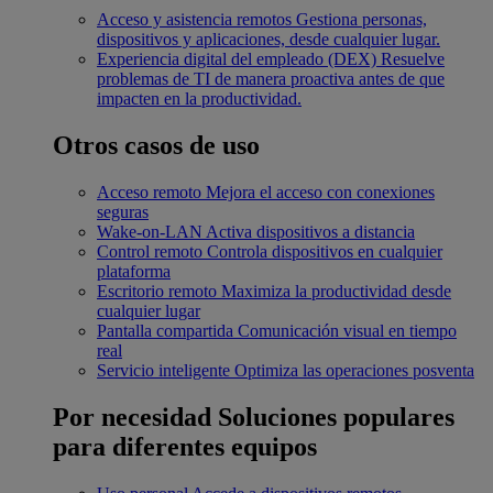
Acceso y asistencia remotos
Gestiona personas,
dispositivos y aplicaciones, desde cualquier lugar.
Experiencia digital del empleado (DEX)
Resuelve
problemas de TI de manera proactiva antes de que
impacten en la productividad.
Otros casos de uso
Acceso remoto
Mejora el acceso con conexiones
seguras
Wake-on-LAN
Activa dispositivos a distancia
Control remoto
Controla dispositivos en cualquier
plataforma
Escritorio remoto
Maximiza la productividad desde
cualquier lugar
Pantalla compartida
Comunicación visual en tiempo
real
Servicio inteligente
Optimiza las operaciones posventa
Por necesidad
Soluciones populares
para diferentes equipos