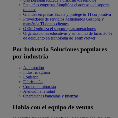
Uso personal
Accede a dispositivos remotos
Pequeñas empresas
Simplifica el acceso y el soporte
remotos
Grandes empresas
Escala y protege tu TI corporativa
Proveedores de servicios gestionados
Gestiona y
mantén la TI de tus clientes
OEM
Optimiza el soporte y las operaciones
Organizaciones educativas y sin ánimo de lucro
30 %
de descuento en tecnología de TeamViewer
Por industria
Soluciones populares
por industria
Automoción
Industria agraria
Logística
Fabricación
Comercio minorista
Atención a la salud
Operaciones bancarias y finanzas
Habla con el equipo de ventas