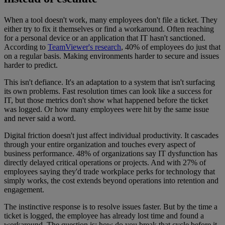
When a tool doesn't work, many employees don't file a ticket. They
either try to fix it themselves or find a workaround. Often reaching
for a personal device or an application that IT hasn't sanctioned.
According to
TeamViewer's research
, 40% of employees do just that
on a regular basis. Making environments harder to secure and issues
harder to predict.
This isn't defiance. It's an adaptation to a system that isn't surfacing
its own problems. Fast resolution times can look like a success for
IT, but those metrics don't show what happened before the ticket
was logged. Or how many employees were hit by the same issue
and never said a word.
Digital friction doesn't just affect individual productivity. It cascades
through your entire organization and touches every aspect of
business performance. 48% of organizations say IT dysfunction has
directly delayed critical operations or projects. And with 27% of
employees saying they'd trade workplace perks for technology that
simply works, the cost extends beyond operations into retention and
engagement.
The instinctive response is to resolve issues faster. But by the time a
ticket is logged, the employee has already lost time and found a
workaround. The question is: how do you break that cycle before it