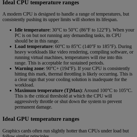
Ideal CPU temperature ranges
A modern CPU is designed to handle a range of temperatures, but
consistently pushing its upper limits will shorten its lifespan.
Idle temperature
: 30°C to 50°C (86°F to 122°F). When your
PC is on but not running any demanding tasks, its CPU
should be in this range.
Load temperature
: 60°C to 85°C (140°F to 185°F). During
heavy workloads like video rendering, compiling software, or
running virtual machines, temperatures will rise into this
range. This is acceptable for sustained periods.
Warning zone
: 90°C+ (194°F). If your CPU is consistently
hitting this mark, thermal throttling is likely occurring. This is
a clear sign that your cooling solution is inadequate for the
workload.
Maximum temperature (TjMax)
: Around 100°C to 105°C.
This is the critical threshold at which the CPU will
aggressively throttle or shut down the system to prevent
permanent damage.
Ideal GPU temperature ranges
Graphics cards often run slightly hotter than CPUs under load but
follow similar principles.