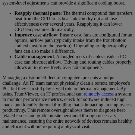
system-level adjustments can provide a significant cooling boost.
Reapply thermal paste
: The thermal compound that transfers
heat from the CPU to its heatsink can dry out and lose
effectiveness over several years. Reapplying it can lower
CPU temperatures dramatically.
Improve case airflow
: Ensure case fans are configured for an
optimal airflow path (typically intake from the front/bottom
and exhaust from the rear/top). Upgrading to higher-quality
fans can also make a difference.
Cable management
: A tangled mess of cables inside a PC
case can obstruct airflow. Tidying and routing cables properly
allows air to move freely over hot components.
Managing a distributed fleet of computers presents a unique
challenge. An IT team cannot physically clean a remote employee's
PC, but they can still play a vital role in thermal management. By
using TeamViewer, an IT professional can
remotely access
a system
to monitor performance metrics, check for software-induced high
loads, and identify thermal throttling that is impacting an employee's
productivity. This remote oversight allows them to diagnose heat-
related issues and guide on-site personnel through necessary
maintenance, ensuring the entire network of devices remains healthy
and efficient without requiring a physical visit.