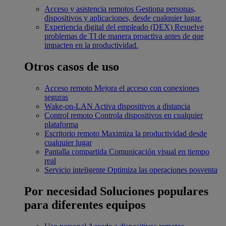
Acceso y asistencia remotos
Gestiona personas,
dispositivos y aplicaciones, desde cualquier lugar.
Experiencia digital del empleado (DEX)
Resuelve
problemas de TI de manera proactiva antes de que
impacten en la productividad.
Otros casos de uso
Acceso remoto
Mejora el acceso con conexiones
seguras
Wake-on-LAN
Activa dispositivos a distancia
Control remoto
Controla dispositivos en cualquier
plataforma
Escritorio remoto
Maximiza la productividad desde
cualquier lugar
Pantalla compartida
Comunicación visual en tiempo
real
Servicio inteligente
Optimiza las operaciones posventa
Por necesidad
Soluciones populares
para diferentes equipos