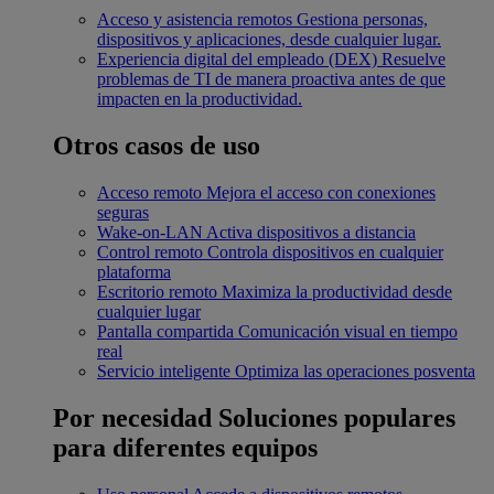
Acceso y asistencia remotos
Gestiona personas,
dispositivos y aplicaciones, desde cualquier lugar.
Experiencia digital del empleado (DEX)
Resuelve
problemas de TI de manera proactiva antes de que
impacten en la productividad.
Otros casos de uso
Acceso remoto
Mejora el acceso con conexiones
seguras
Wake-on-LAN
Activa dispositivos a distancia
Control remoto
Controla dispositivos en cualquier
plataforma
Escritorio remoto
Maximiza la productividad desde
cualquier lugar
Pantalla compartida
Comunicación visual en tiempo
real
Servicio inteligente
Optimiza las operaciones posventa
Por necesidad
Soluciones populares
para diferentes equipos