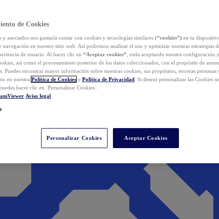
iento de Cookies
y asociados nos gustaría contar con cookies y tecnologías similares
(“cookies”)
en tu dispositiv
e navegación en nuestro sitio web. Así podremos analizar el uso y optimizar nuestras estrategias 
eriencia de usuario. Al hacer clic en
“Aceptar cookies”
, estás aceptando nuestra configuración 
cookies, así como el procesamiento posterior de los datos coleccionados, con el propósito de anun
s. Puedes encontrar mayor información sobre nuestras cookies, sus propósitos, terceras personas 
to en nuestra
Política de Cookies
y
Política de Privacidad
. Si deseas personalizar las Cookies s
puedes hacer clic en ¨Personalizar Cookies¨.
eamViewer
Aviso legal
Personalizar Cookies
Aceptar Cookies