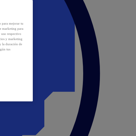
o para mejorar tu
de marketing para
y uso respectivo
cios y marketing
y la duración de
egún tus