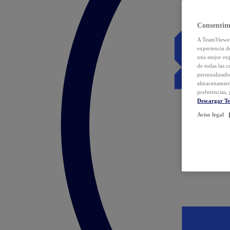
Consentim
A TeamViewer 
experiencia d
una mejor exp
de todas las 
personalizado
almacenamien
preferencias, 
Descargar T
Aviso legal