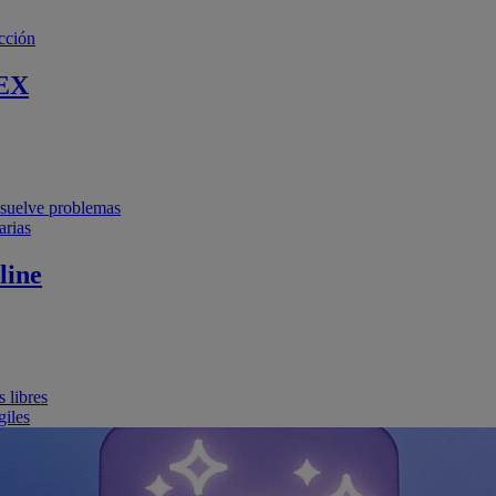
cción
EX
resuelve problemas
arias
line
 libres
giles