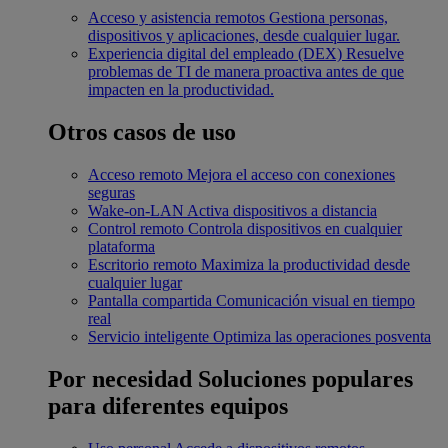
Acceso y asistencia remotos
Gestiona personas,
dispositivos y aplicaciones, desde cualquier lugar.
Experiencia digital del empleado (DEX)
Resuelve
problemas de TI de manera proactiva antes de que
impacten en la productividad.
Otros casos de uso
Acceso remoto
Mejora el acceso con conexiones
seguras
Wake-on-LAN
Activa dispositivos a distancia
Control remoto
Controla dispositivos en cualquier
plataforma
Escritorio remoto
Maximiza la productividad desde
cualquier lugar
Pantalla compartida
Comunicación visual en tiempo
real
Servicio inteligente
Optimiza las operaciones posventa
Por necesidad
Soluciones populares
para diferentes equipos