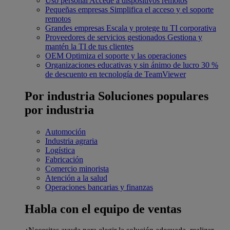
Uso personal
Accede a dispositivos remotos
Pequeñas empresas
Simplifica el acceso y el soporte
remotos
Grandes empresas
Escala y protege tu TI corporativa
Proveedores de servicios gestionados
Gestiona y
mantén la TI de tus clientes
OEM
Optimiza el soporte y las operaciones
Organizaciones educativas y sin ánimo de lucro
30 %
de descuento en tecnología de TeamViewer
Por industria
Soluciones populares
por industria
Automoción
Industria agraria
Logística
Fabricación
Comercio minorista
Atención a la salud
Operaciones bancarias y finanzas
Habla con el equipo de ventas