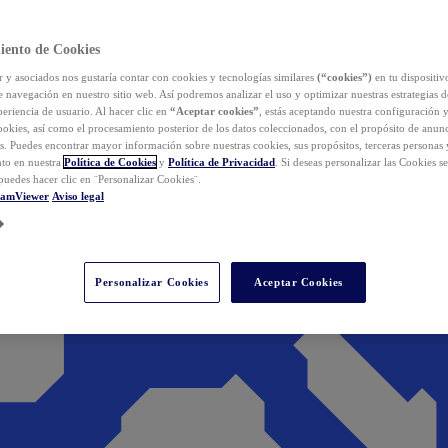
iento de Cookies
y asociados nos gustaría contar con cookies y tecnologías similares
(“cookies”)
en tu dispositiv
e navegación en nuestro sitio web. Así podremos analizar el uso y optimizar nuestras estrategias 
eriencia de usuario. Al hacer clic en
“Aceptar cookies”
, estás aceptando nuestra configuración 
cookies, así como el procesamiento posterior de los datos coleccionados, con el propósito de anun
s. Puedes encontrar mayor información sobre nuestras cookies, sus propósitos, terceras personas 
to en nuestra
Política de Cookies
y
Política de Privacidad
. Si deseas personalizar las Cookies s
puedes hacer clic en ¨Personalizar Cookies¨.
eamViewer
Aviso legal
Personalizar Cookies
Aceptar Cookies