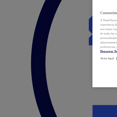
Consentim
A TeamViewer 
experiencia d
una mejor exp
de todas las 
personalizado
almacenamien
preferencias, 
Descargar T
Aviso legal