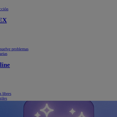
cción
EX
resuelve problemas
arias
line
 libres
giles