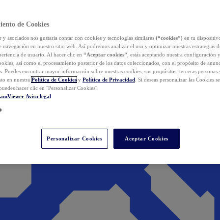
iento de Cookies
y asociados nos gustaría contar con cookies y tecnologías similares
(“cookies”)
en tu dispositiv
e navegación en nuestro sitio web. Así podremos analizar el uso y optimizar nuestras estrategias 
eriencia de usuario. Al hacer clic en
“Aceptar cookies”
, estás aceptando nuestra configuración 
cookies, así como el procesamiento posterior de los datos coleccionados, con el propósito de anun
s. Puedes encontrar mayor información sobre nuestras cookies, sus propósitos, terceras personas 
to en nuestra
Política de Cookies
y
Política de Privacidad
. Si deseas personalizar las Cookies s
puedes hacer clic en ¨Personalizar Cookies¨.
eamViewer
Aviso legal
Personalizar Cookies
Aceptar Cookies