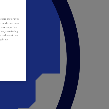
o para mejorar tu
de marketing para
y uso respectivo
cios y marketing
y la duración de
egún tus