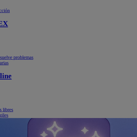
cción
EX
resuelve problemas
arias
line
 libres
giles