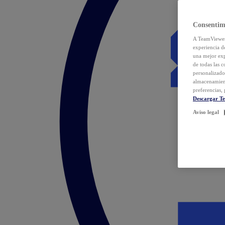
Consentim
A TeamViewer 
experiencia d
una mejor exp
de todas las 
personalizado
almacenamien
preferencias, 
Descargar T
Aviso legal