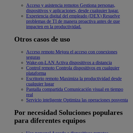
Acceso y asistencia remotos
Gestiona personas,
dispositivos y aplicaciones, desde cualquier lugar.
Experiencia digital del empleado (DEX)
Resuelve
problemas de TI de manera proactiva antes de que
impacten en la productividad.
Otros casos de uso
Acceso remoto
Mejora el acceso con conexiones
seguras
Wake-on-LAN
Activa dispositivos a distancia
Control remoto
Controla dispositivos en cualquier
plataforma
Escritorio remoto
Maximiza la productividad desde
cualquier lugar
Pantalla compartida
Comunicación visual en tiempo
real
Servicio inteligente
Optimiza las operaciones posventa
Por necesidad
Soluciones populares
para diferentes equipos