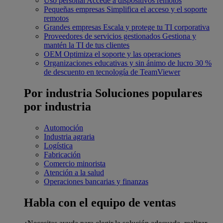
Uso personal
Accede a dispositivos remotos
Pequeñas empresas
Simplifica el acceso y el soporte
remotos
Grandes empresas
Escala y protege tu TI corporativa
Proveedores de servicios gestionados
Gestiona y
mantén la TI de tus clientes
OEM
Optimiza el soporte y las operaciones
Organizaciones educativas y sin ánimo de lucro
30 %
de descuento en tecnología de TeamViewer
Por industria
Soluciones populares
por industria
Automoción
Industria agraria
Logística
Fabricación
Comercio minorista
Atención a la salud
Operaciones bancarias y finanzas
Habla con el equipo de ventas