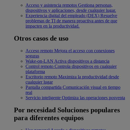
Acceso y asistencia remotos
Gestiona personas,
dispositivos y aplicaciones, desde cualquier lugar.
Experiencia digital del empleado (DEX)
Resuelve
problemas de TI de manera proactiva antes de que
impacten en la productividad.
Otros casos de uso
Acceso remoto
Mejora el acceso con conexiones
seguras
Wake-on-LAN
Activa dispositivos a distancia
Control remoto
Controla dispositivos en cualquier
plataforma
Escritorio remoto
Maximiza la productividad desde
cualquier lugar
Pantalla compartida
Comunicación visual en tiempo
real
Servicio inteligente
Optimiza las operaciones posventa
Por necesidad
Soluciones populares
para diferentes equipos