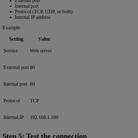
External port
Internal port
Protocol (TCP, UDP, or both)
Internal IP address
Example:
Setting
Value
Service
Web server
External port
80
Internal port
80
Protocol
TCP
Internal IP
192.168.1.100
Step 5: Test the connection