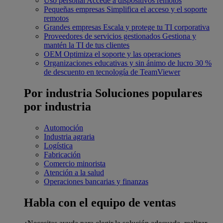
Uso personal
Accede a dispositivos remotos
Pequeñas empresas
Simplifica el acceso y el soporte
remotos
Grandes empresas
Escala y protege tu TI corporativa
Proveedores de servicios gestionados
Gestiona y
mantén la TI de tus clientes
OEM
Optimiza el soporte y las operaciones
Organizaciones educativas y sin ánimo de lucro
30 %
de descuento en tecnología de TeamViewer
Por industria
Soluciones populares
por industria
Automoción
Industria agraria
Logística
Fabricación
Comercio minorista
Atención a la salud
Operaciones bancarias y finanzas
Habla con el equipo de ventas