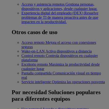
Acceso y asistencia remotos
Gestiona personas,
dispositivos y aplicaciones, desde cualquier lugar.
Experiencia digital del empleado (DEX)
Resuelve
problemas de TI de manera proactiva antes de que
impacten en la productividad.
Otros casos de uso
Acceso remoto
Mejora el acceso con conexiones
seguras
Wake-on-LAN
Activa dispositivos a distancia
Control remoto
Controla dispositivos en cualquier
plataforma
Escritorio remoto
Maximiza la productividad desde
cualquier lugar
Pantalla compartida
Comunicación visual en tiempo
real
Servicio inteligente
Optimiza las operaciones posventa
Por necesidad
Soluciones populares
para diferentes equipos