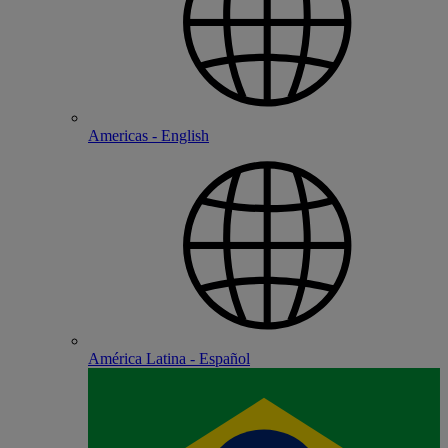
Americas - English
América Latina - Español