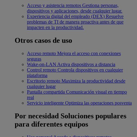
Acceso y asistencia remotos
Gestiona personas,
dispositivos y aplicaciones, desde cualquier lugar.
Experiencia digital del empleado (DEX)
Resuelve
problemas de TI de manera proactiva antes de que
impacten en la productividad.
Otros casos de uso
Acceso remoto
Mejora el acceso con conexiones
seguras
Wake-on-LAN
Activa dispositivos a distancia
Control remoto
Controla dispositivos en cualquier
plataforma
Escritorio remoto
Maximiza la productividad desde
cualquier lugar
Pantalla compartida
Comunicación visual en tiempo
real
Servicio inteligente
Optimiza las operaciones posventa
Por necesidad
Soluciones populares
para diferentes equipos