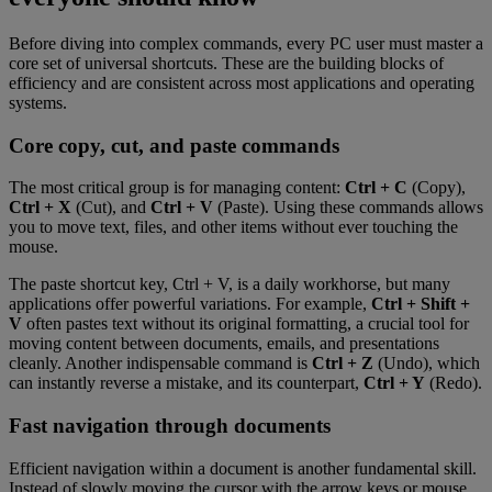
Before diving into complex commands, every PC user must master a
core set of universal shortcuts. These are the building blocks of
efficiency and are consistent across most applications and operating
systems.
Core copy, cut, and paste commands
The most critical group is for managing content:
Ctrl + C
(Copy),
Ctrl + X
(Cut), and
Ctrl + V
(Paste). Using these commands allows
you to move text, files, and other items without ever touching the
mouse.
The paste shortcut key, Ctrl + V, is a daily workhorse, but many
applications offer powerful variations. For example,
Ctrl + Shift +
V
often pastes text without its original formatting, a crucial tool for
moving content between documents, emails, and presentations
cleanly. Another indispensable command is
Ctrl + Z
(Undo), which
can instantly reverse a mistake, and its counterpart,
Ctrl + Y
(Redo).
Fast navigation through documents
Efficient navigation within a document is another fundamental skill.
Instead of slowly moving the cursor with the arrow keys or mouse,