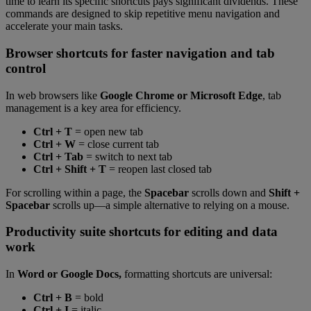
time to learn its specific shortcuts pays significant dividends. These
commands are designed to skip repetitive menu navigation and
accelerate your main tasks.
Browser shortcuts for faster navigation and tab
control
In web browsers like
Google Chrome or Microsoft Edge
, tab
management is a key area for efficiency.
Ctrl + T
= open new tab
Ctrl + W
= close current tab
Ctrl + Tab
= switch to next tab
Ctrl + Shift + T
= reopen last closed tab
For scrolling within a page, the
Spacebar
scrolls down and
Shift +
Spacebar
scrolls up—a simple alternative to relying on a mouse.
Productivity suite shortcuts for editing and data
work
In
Word or Google Docs,
formatting shortcuts are universal:
Ctrl + B
= bold
Ctrl + I
= italic