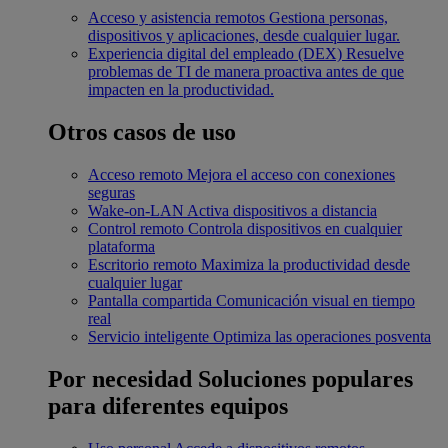
Acceso y asistencia remotos
Gestiona personas,
dispositivos y aplicaciones, desde cualquier lugar.
Experiencia digital del empleado (DEX)
Resuelve
problemas de TI de manera proactiva antes de que
impacten en la productividad.
Otros casos de uso
Acceso remoto
Mejora el acceso con conexiones
seguras
Wake-on-LAN
Activa dispositivos a distancia
Control remoto
Controla dispositivos en cualquier
plataforma
Escritorio remoto
Maximiza la productividad desde
cualquier lugar
Pantalla compartida
Comunicación visual en tiempo
real
Servicio inteligente
Optimiza las operaciones posventa
Por necesidad
Soluciones populares
para diferentes equipos