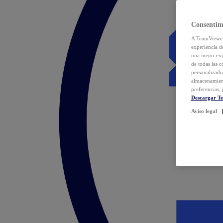
Consentim
A TeamViewer 
experiencia d
una mejor exp
de todas las 
personalizado
almacenamien
preferencias, 
Descargar T
Aviso legal