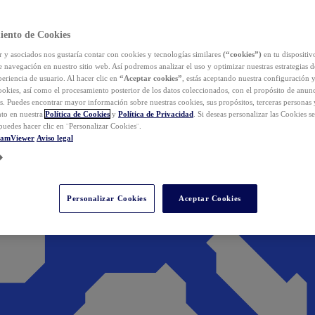
iento de Cookies
y asociados nos gustaría contar con cookies y tecnologías similares
(“cookies”)
en tu dispositiv
e navegación en nuestro sitio web. Así podremos analizar el uso y optimizar nuestras estrategias 
eriencia de usuario. Al hacer clic en
“Aceptar cookies”
, estás aceptando nuestra configuración 
cookies, así como el procesamiento posterior de los datos coleccionados, con el propósito de anun
s. Puedes encontrar mayor información sobre nuestras cookies, sus propósitos, terceras personas 
to en nuestra
Política de Cookies
y
Política de Privacidad
. Si deseas personalizar las Cookies s
puedes hacer clic en ¨Personalizar Cookies¨.
eamViewer
Aviso legal
Personalizar Cookies
Aceptar Cookies