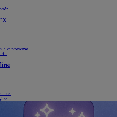
cción
EX
resuelve problemas
arias
line
 libres
giles