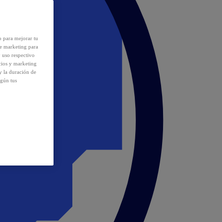
o para mejorar tu
de marketing para
y uso respectivo
cios y marketing
y la duración de
egún tus