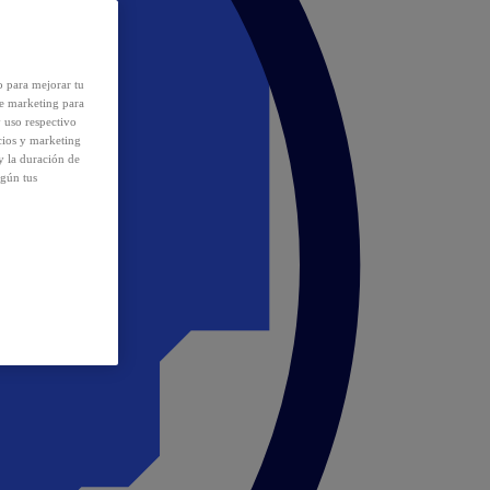
o para mejorar tu
de marketing para
y uso respectivo
cios y marketing
y la duración de
egún tus