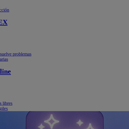
cción
EX
resuelve problemas
arias
line
 libres
giles