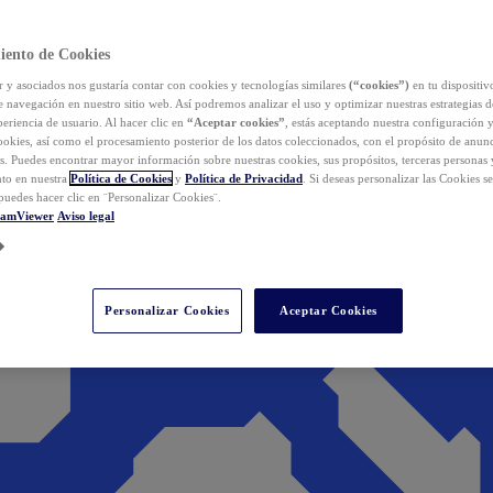
iento de Cookies
y asociados nos gustaría contar con cookies y tecnologías similares
(“cookies”)
en tu dispositiv
e navegación en nuestro sitio web. Así podremos analizar el uso y optimizar nuestras estrategias 
eriencia de usuario. Al hacer clic en
“Aceptar cookies”
, estás aceptando nuestra configuración 
cookies, así como el procesamiento posterior de los datos coleccionados, con el propósito de anun
s. Puedes encontrar mayor información sobre nuestras cookies, sus propósitos, terceras personas 
to en nuestra
Política de Cookies
y
Política de Privacidad
. Si deseas personalizar las Cookies s
puedes hacer clic en ¨Personalizar Cookies¨.
eamViewer
Aviso legal
Personalizar Cookies
Aceptar Cookies