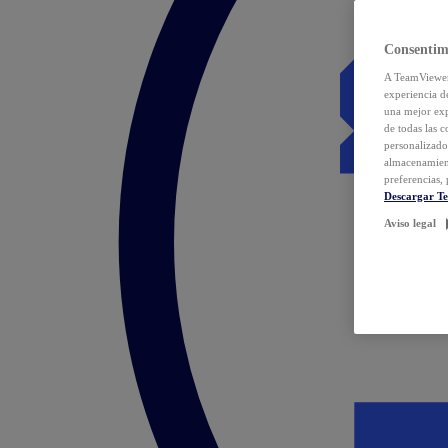
Consentim
A TeamViewer 
experiencia d
una mejor exp
de todas las 
personalizado
almacenamien
preferencias, 
Descargar T
Aviso legal