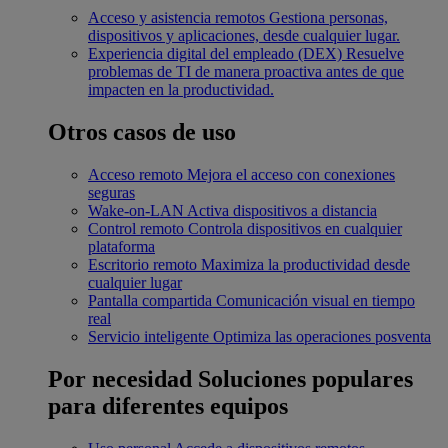
Acceso y asistencia remotos
Gestiona personas,
dispositivos y aplicaciones, desde cualquier lugar.
Experiencia digital del empleado (DEX)
Resuelve
problemas de TI de manera proactiva antes de que
impacten en la productividad.
Otros casos de uso
Acceso remoto
Mejora el acceso con conexiones
seguras
Wake-on-LAN
Activa dispositivos a distancia
Control remoto
Controla dispositivos en cualquier
plataforma
Escritorio remoto
Maximiza la productividad desde
cualquier lugar
Pantalla compartida
Comunicación visual en tiempo
real
Servicio inteligente
Optimiza las operaciones posventa
Por necesidad
Soluciones populares
para diferentes equipos