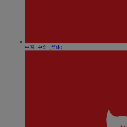
中国 - 中⽂（简体）