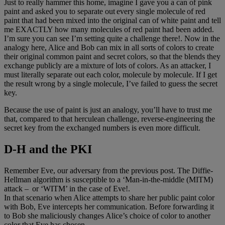
Just to really hammer this home, imagine I gave you a can of pink
paint and asked you to separate out every single molecule of red
paint that had been mixed into the original can of white paint and tell
me EXACTLY how many molecules of red paint had been added.
I’m sure you can see I’m setting quite a challenge there!. Now in the
analogy here, Alice and Bob can mix in all sorts of colors to create
their original common paint and secret colors, so that the blends they
exchange publicly are a mixture of lots of colors. As an attacker, I
must literally separate out each color, molecule by molecule. If I get
the result wrong by a single molecule, I’ve failed to guess the secret
key.
Because the use of paint is just an analogy, you’ll have to trust me
that, compared to that herculean challenge, reverse-engineering the
secret key from the exchanged numbers is even more difficult.
D-H and the PKI
Remember Eve, our adversary from the previous post. The Diffie-
Hellman algorithm is susceptible to a ‘Man-in-the-middle (MITM)
attack – or ‘WITM’ in the case of Eve!.
In that scenario when Alice attempts to share her public paint color
with Bob, Eve intercepts her communication. Before forwarding it
to Bob she maliciously changes Alice’s choice of color to another
color that Eve has chosen.