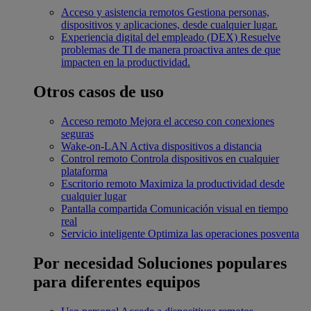
Acceso y asistencia remotos
Gestiona personas,
dispositivos y aplicaciones, desde cualquier lugar.
Experiencia digital del empleado (DEX)
Resuelve
problemas de TI de manera proactiva antes de que
impacten en la productividad.
Otros casos de uso
Acceso remoto
Mejora el acceso con conexiones
seguras
Wake-on-LAN
Activa dispositivos a distancia
Control remoto
Controla dispositivos en cualquier
plataforma
Escritorio remoto
Maximiza la productividad desde
cualquier lugar
Pantalla compartida
Comunicación visual en tiempo
real
Servicio inteligente
Optimiza las operaciones posventa
Por necesidad
Soluciones populares
para diferentes equipos