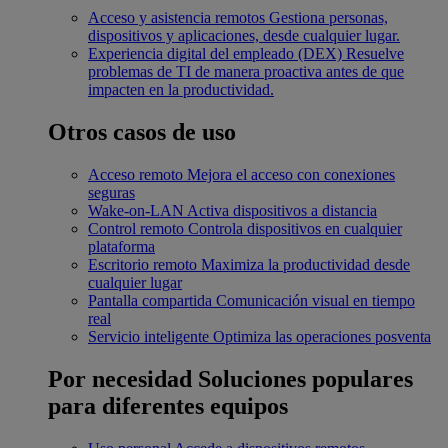
Acceso y asistencia remotos
Gestiona personas,
dispositivos y aplicaciones, desde cualquier lugar.
Experiencia digital del empleado (DEX)
Resuelve
problemas de TI de manera proactiva antes de que
impacten en la productividad.
Otros casos de uso
Acceso remoto
Mejora el acceso con conexiones
seguras
Wake-on-LAN
Activa dispositivos a distancia
Control remoto
Controla dispositivos en cualquier
plataforma
Escritorio remoto
Maximiza la productividad desde
cualquier lugar
Pantalla compartida
Comunicación visual en tiempo
real
Servicio inteligente
Optimiza las operaciones posventa
Por necesidad
Soluciones populares
para diferentes equipos