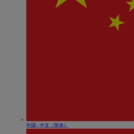
中国 - 中⽂（简体）