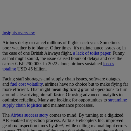
Insights overview
Airlines delay or cancel millions of flights each year. Sometimes
poor weather is to blame. Other times, it’s maintenance issues or, in
the case of one British Airways flight,
a lack of toilet paper
. Funny
as that might sound, the issue caused hours of delays and cost the
carrier GBP 290,000. In 2022 alone, airlines sustained
losses
totaling
USD 45 billion.
Facing staff shortages and supply chain issues, software outages,
and
fuel cost volatility
, airlines have no choice but to make flying far
more efficient. That might mean digitizing ground operations to turn
around late-arriving aircraft faster. Or using advanced analytics to
optimize refueling. Many are looking for opportunities to
streamline
supply chain logistics
and maintenance processes.
The
Airbus success story
comes to mind. By turning to a digitized,
AR-enabled inspection process, Airbus Helicopters Inc. improved
gearbox inspection times by 40%, while cutting manual input errors
to zero. This is but one of the ways that airlines can optimize their