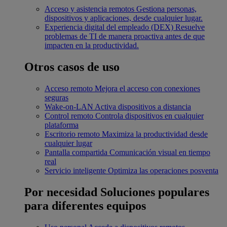
Acceso y asistencia remotos
Gestiona personas,
dispositivos y aplicaciones, desde cualquier lugar.
Experiencia digital del empleado (DEX)
Resuelve
problemas de TI de manera proactiva antes de que
impacten en la productividad.
Otros casos de uso
Acceso remoto
Mejora el acceso con conexiones
seguras
Wake-on-LAN
Activa dispositivos a distancia
Control remoto
Controla dispositivos en cualquier
plataforma
Escritorio remoto
Maximiza la productividad desde
cualquier lugar
Pantalla compartida
Comunicación visual en tiempo
real
Servicio inteligente
Optimiza las operaciones posventa
Por necesidad
Soluciones populares
para diferentes equipos