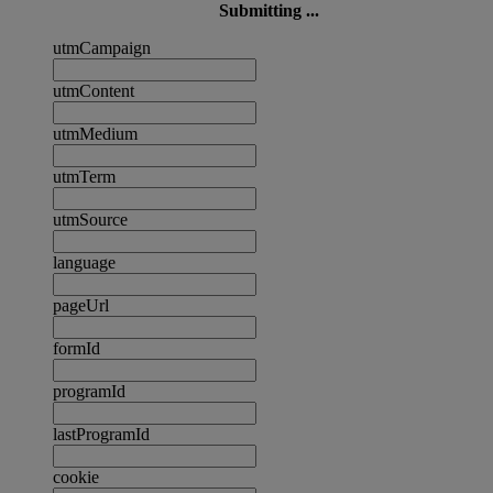
Submitting ...
utmCampaign
utmContent
utmMedium
utmTerm
utmSource
language
pageUrl
formId
programId
lastProgramId
cookie