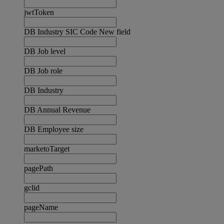
jwtToken
DB Industry SIC Code New field
DB Job level
DB Job role
DB Industry
DB Annual Revenue
DB Employee size
marketoTarget
pagePath
gclid
pageName