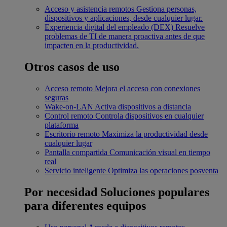
Acceso y asistencia remotos
Gestiona personas,
dispositivos y aplicaciones, desde cualquier lugar.
Experiencia digital del empleado (DEX)
Resuelve
problemas de TI de manera proactiva antes de que
impacten en la productividad.
Otros casos de uso
Acceso remoto
Mejora el acceso con conexiones
seguras
Wake-on-LAN
Activa dispositivos a distancia
Control remoto
Controla dispositivos en cualquier
plataforma
Escritorio remoto
Maximiza la productividad desde
cualquier lugar
Pantalla compartida
Comunicación visual en tiempo
real
Servicio inteligente
Optimiza las operaciones posventa
Por necesidad
Soluciones populares
para diferentes equipos