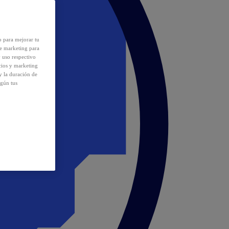
o para mejorar tu
de marketing para
y uso respectivo
cios y marketing
y la duración de
egún tus