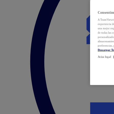
Consentim
A TeamViewer 
experiencia d
una mejor exp
de todas las 
personalizado
almacenamien
preferencias, 
Descargar T
Aviso legal