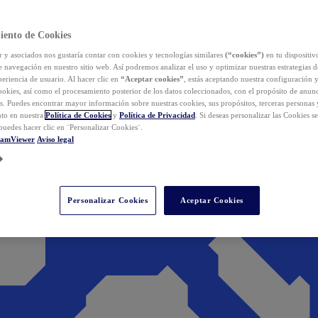
iento de Cookies
y asociados nos gustaría contar con cookies y tecnologías similares
(“cookies”)
en tu dispositiv
e navegación en nuestro sitio web. Así podremos analizar el uso y optimizar nuestras estrategias 
eriencia de usuario. Al hacer clic en
“Aceptar cookies”
, estás aceptando nuestra configuración 
cookies, así como el procesamiento posterior de los datos coleccionados, con el propósito de anun
s. Puedes encontrar mayor información sobre nuestras cookies, sus propósitos, terceras personas 
to en nuestra
Política de Cookies
y
Política de Privacidad
. Si deseas personalizar las Cookies s
puedes hacer clic en ¨Personalizar Cookies¨.
eamViewer
Aviso legal
Personalizar Cookies
Aceptar Cookies