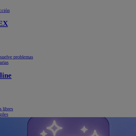
cción
EX
resuelve problemas
arias
line
 libres
giles