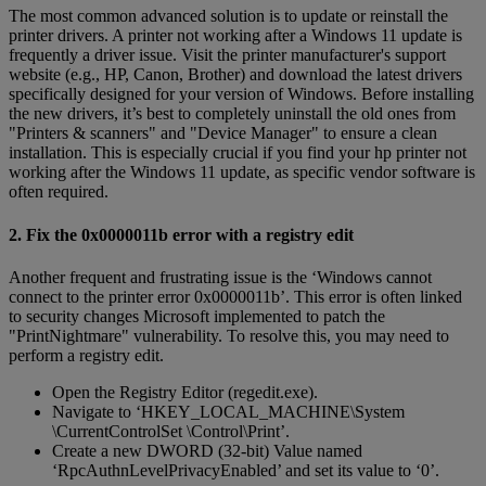
The most common advanced solution is to update or reinstall the
printer drivers. A printer not working after a Windows 11 update is
frequently a driver issue. Visit the printer manufacturer's support
website (e.g., HP, Canon, Brother) and download the latest drivers
specifically designed for your version of Windows. Before installing
the new drivers, it’s best to completely uninstall the old ones from
"Printers & scanners" and "Device Manager" to ensure a clean
installation. This is especially crucial if you find your hp printer not
working after the Windows 11 update, as specific vendor software is
often required.
2. Fix the 0x0000011b error with a registry edit
Another frequent and frustrating issue is the ‘Windows cannot
connect to the printer error 0x0000011b’. This error is often linked
to security changes Microsoft implemented to patch the
"PrintNightmare" vulnerability. To resolve this, you may need to
perform a registry edit.
Open the Registry Editor (regedit.exe).
Navigate to ‘HKEY_LOCAL_MACHINE\System
\CurrentControlSet \Control\Print’.
Create a new DWORD (32-bit) Value named
‘RpcAuthnLevelPrivacyEnabled’ and set its value to ‘0’.