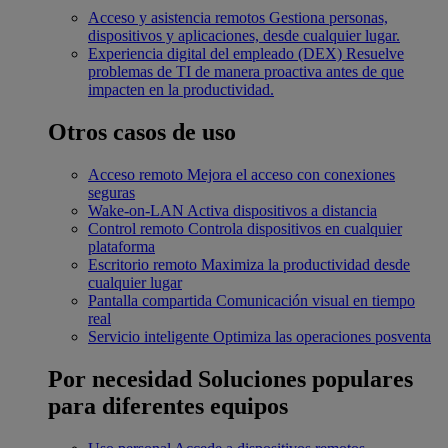
Acceso y asistencia remotos
Gestiona personas,
dispositivos y aplicaciones, desde cualquier lugar.
Experiencia digital del empleado (DEX)
Resuelve
problemas de TI de manera proactiva antes de que
impacten en la productividad.
Otros casos de uso
Acceso remoto
Mejora el acceso con conexiones
seguras
Wake-on-LAN
Activa dispositivos a distancia
Control remoto
Controla dispositivos en cualquier
plataforma
Escritorio remoto
Maximiza la productividad desde
cualquier lugar
Pantalla compartida
Comunicación visual en tiempo
real
Servicio inteligente
Optimiza las operaciones posventa
Por necesidad
Soluciones populares
para diferentes equipos