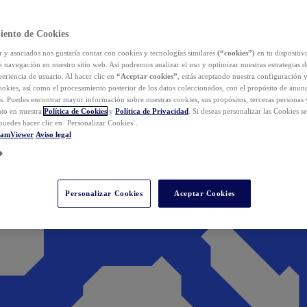
iento de Cookies
y asociados nos gustaría contar con cookies y tecnologías similares
(“cookies”)
en tu dispositiv
e navegación en nuestro sitio web. Así podremos analizar el uso y optimizar nuestras estrategias 
eriencia de usuario. Al hacer clic en
“Aceptar cookies”
, estás aceptando nuestra configuración 
cookies, así como el procesamiento posterior de los datos coleccionados, con el propósito de anun
s. Puedes encontrar mayor información sobre nuestras cookies, sus propósitos, terceras personas 
to en nuestra
Política de Cookies
y
Política de Privacidad
. Si deseas personalizar las Cookies s
puedes hacer clic en ¨Personalizar Cookies¨.
eamViewer
Aviso legal
Personalizar Cookies
Aceptar Cookies