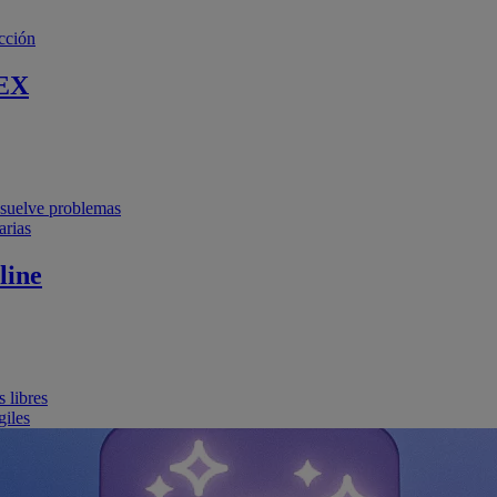
cción
EX
resuelve problemas
arias
line
 libres
giles