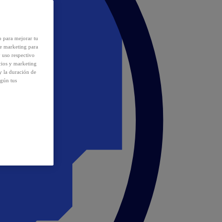
o para mejorar tu
de marketing para
y uso respectivo
cios y marketing
y la duración de
egún tus