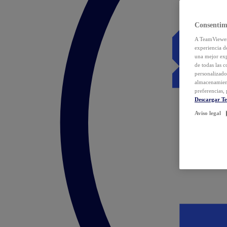
Consentim
A TeamViewer 
experiencia d
una mejor exp
de todas las 
personalizado
almacenamien
preferencias, 
Descargar T
Aviso legal