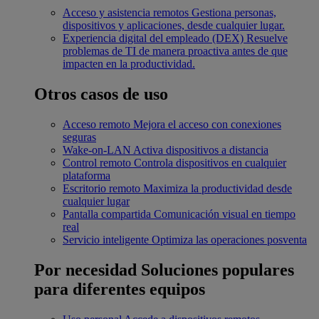
Acceso y asistencia remotos
Gestiona personas,
dispositivos y aplicaciones, desde cualquier lugar.
Experiencia digital del empleado (DEX)
Resuelve
problemas de TI de manera proactiva antes de que
impacten en la productividad.
Otros casos de uso
Acceso remoto
Mejora el acceso con conexiones
seguras
Wake-on-LAN
Activa dispositivos a distancia
Control remoto
Controla dispositivos en cualquier
plataforma
Escritorio remoto
Maximiza la productividad desde
cualquier lugar
Pantalla compartida
Comunicación visual en tiempo
real
Servicio inteligente
Optimiza las operaciones posventa
Por necesidad
Soluciones populares
para diferentes equipos