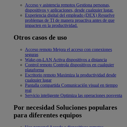
Acceso y asistencia remotos
Gestiona personas,
dispositivos y aplicaciones, desde cualquier lugar.
Experiencia digital del empleado (DEX)
Resuelve
problemas de TI de manera proactiva antes de que
impacten en la productividad.
Otros casos de uso
Acceso remoto
Mejora el acceso con conexiones
seguras
Wake-on-LAN
Activa dispositivos a distancia
Control remoto
Controla dispositivos en cualquier
plataforma
Escritorio remoto
Maximiza la productividad desde
cualquier lugar
Pantalla compartida
Comunicación visual en tiempo
real
Servicio inteligente
Optimiza las operaciones posventa
Por necesidad
Soluciones populares
para diferentes equipos