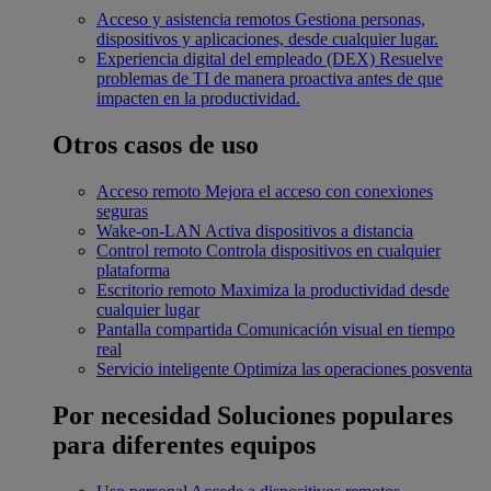
Acceso y asistencia remotos
Gestiona personas,
dispositivos y aplicaciones, desde cualquier lugar.
Experiencia digital del empleado (DEX)
Resuelve
problemas de TI de manera proactiva antes de que
impacten en la productividad.
Otros casos de uso
Acceso remoto
Mejora el acceso con conexiones
seguras
Wake-on-LAN
Activa dispositivos a distancia
Control remoto
Controla dispositivos en cualquier
plataforma
Escritorio remoto
Maximiza la productividad desde
cualquier lugar
Pantalla compartida
Comunicación visual en tiempo
real
Servicio inteligente
Optimiza las operaciones posventa
Por necesidad
Soluciones populares
para diferentes equipos